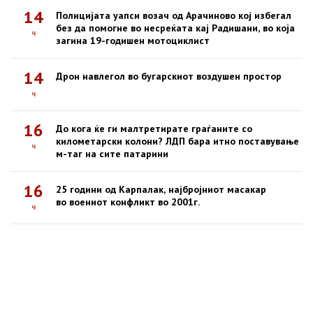
14
Полицијата уапси возач од Арачиново кој избегал
без да помогне во несреќата кај Радишани, во која
ч
загина 19-годишен мотоциклист
14
Дрон навлегол во бугарскиот воздушен простор
ч
16
До кога ќе ги малтретирате граѓаните со
километарски колони? ЛДП бара итно поставување
ч
м-таг на сите патарини
16
25 години од Карпалак, најбројниот масакар
во воениот конфликт во 2001г.
ч