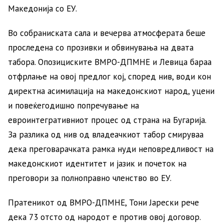
Македонија со ЕУ.
Во собраниската сала и вечерва атмосферата беше
проследена со прозивки и обвинувања на двата
табора. Опозициските ВМРО-ДПМНЕ и Левица бараа
отфрлање на овој предлог кој, според нив, води кон
директна асимилација на македонскиот народ, уцени
и повеќегодишно попречување на
евроинтегративниот процес од страна на Бугарија.
За разлика од нив од владеачкиот табор смируваа
дека преговарачката рамка нуди неповредливост на
македонскиот идентитет и јазик и почеток на
преговори за полноправно членство во ЕУ.
Пратеникот од ВМРО-ДПМНЕ, Тони Јарески рече
дека 73 отсто од народот е против овој договор.