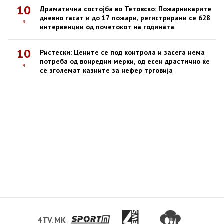
10
Драматична состојба во Тетовско: Пожарникарите
дневно гасат и до 17 пожари, регистрирани се 628
ч
интервенции од почетокот на годината
10
Ристески: Цените се под контрола и засега нема
потреба од вонредни мерки, од есен драстично ќе
ч
се зголемат казните за нефер трговија
4TV.MK