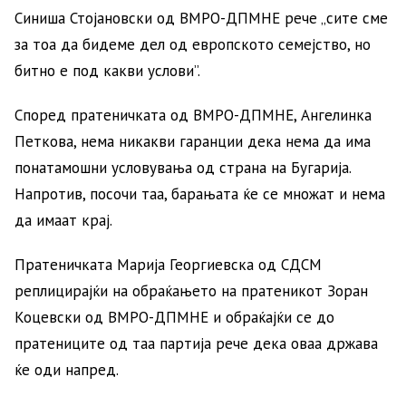
Синиша Стојановски од ВМРО-ДПМНЕ рече „сите сме
за тоа да бидеме дел од европското семејство, но
битно е под какви услови”.
Според пратеничката од ВМРО-ДПМНЕ, Ангелинка
Петкова, нема никакви гаранции дека нема да има
понатамошни условувања од страна на Бугарија.
Напротив, посочи таа, барањата ќе се множат и нема
да имаат крај.
Пратеничката Марија Георгиевска од СДСМ
реплицирајќи на обраќањето на пратеникот Зоран
Коцевски од ВМРО-ДПМНЕ и обраќајќи се до
пратениците од таа партија рече дека оваа држава
ќе оди напред.