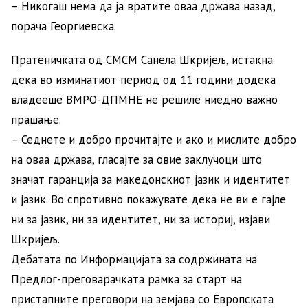
– Никогаш нема да ја вратите оваа држава назад,
порача Георгиевска.
Пратеничката од СМСМ Санела Шкријељ, истакна
дека во изминатиот период од 11 години додека
владееше ВМРО-ДПМНЕ не решиле ниедно важно
прашање.
– Седнете и добро прочитајте и ако и мислите добро
на оваа држава, гласајте за овие заклучоци што
значат гаранција за македонскиот јазик и идентитет
и јазик. Во спротивно покажувате дека не ви е гајле
ни за јазик, ни за идентитет, ни за историј, изјави
Шкријељ.
Дебатата по Информацијата за содржината на
Предлог-преговарачката рамка за старт на
пристапните преговори на земјава со Европската