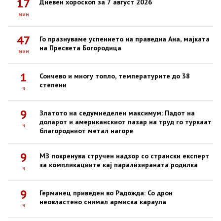
17
Дневен хороскоп за 7 август 2026
мин
47
Го празнуваме успението на праведна Ана, мајката
на Пресвета Богородица
мин
1
Сончево и многу топло, температурите до 38
степени
ч
9
Златото на седумнеделен максимум: Падот на
доларот и американскиот пазар на труд го туркаат
ч
благородниот метал нагоре
9
МЗ покренува стручен надзор со странски експерт
за компликациите кај парализираната родилка
ч
9
Германец приведен во Радожда: Со дрон
неовластено снимал армиска караула
ч