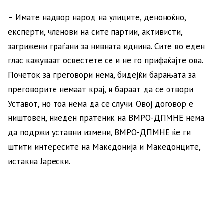
– Имате надвор народ на улиците, деноноќно,
експерти, членови на сите партии, активисти,
загрижени граѓани за нивната иднина. Сите во еден
глас кажуваат освестете се и не го прифаќајте ова.
Почеток за преговори нема, бидејќи барањата за
преговорите немаат крај, и бараат да се отвори
Уставот, но тоа нема да се случи. Овој договор е
ништовен, ниеден пратеник на ВМРО-ДПМНЕ нема
да подржи уставни измени, ВМРО-ДПМНЕ ќе ги
штити интересите на Македонија и Македонците,
истакна Јарески.