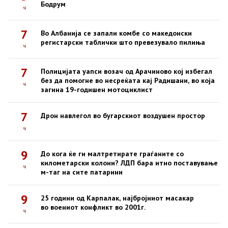
Бодрум
ч
7
Во Албанија се запали комбе со македонски
регистарски таблички што превезувало пилиња
ч
7
Полицијата уапси возач од Арачиново кој избегал
без да помогне во несреќата кај Радишани, во која
ч
загина 19-годишен мотоциклист
7
Дрон навлегол во бугарскиот воздушен простор
ч
9
До кога ќе ги малтретирате граѓаните со
километарски колони? ЛДП бара итно поставување
ч
м-таг на сите патарини
9
25 години од Карпалак, најбројниот масакар
во воениот конфликт во 2001г.
ч