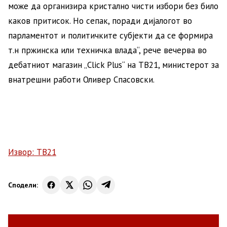
може да организира кристално чисти избори без било
каков притисок. Но сепак, поради дијалогот во
парламентот и политичките субјекти да се формира
т.н пржинска или техничка влада“, рече вечерва во
дебатниот магазин „Click Plus“ на ТВ21, министерот за
внатрешни работи Оливер Спасовски.
Извор: ТВ21
Сподели: