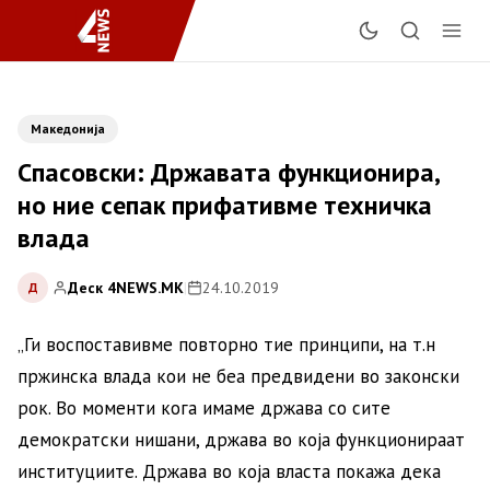
Македонија
Спасовски: Државата функционира,
но ние сепак прифативме техничка
влада
Деск 4NEWS.MK
|
24.10.2019
Д
„Ги воспоставивме повторно тие принципи, на т.н
пржинска влада кои не беа предвидени во законски
рок. Во моменти кога имаме држава со сите
демократски нишани, држава во која функционираат
институциите. Држава во која власта покажа дека