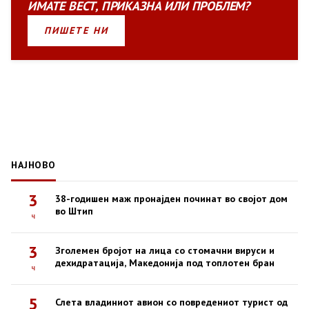
ИМАТЕ
ВЕСТ
,
ПРИКАЗНА
ИЛИ
ПРОБЛЕМ?
ПИШЕТЕ НИ
НАЈНОВО
3
38-годишен маж пронајден починат во својот дом
во Штип
ч
3
Зголемен бројот на лица со стомачни вируси и
дехидратација, Македонија под топлотен бран
ч
5
Слета владиниот авион со повредениот турист од