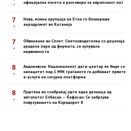
официјална посета и разговори за европскиот пат
ч
7
Нова, моќна ерупција на Етна го блокираше
аеродромот во Катанија
ч
7
Обвинение во Сплит: Сметководителка со деценија
крадела пари од фирмата, си купувала
ч
недвижности
8
Андоновски: Националниот дата-центар ќе биде со
капацитет под 1 MW, граѓаните ги добиваат првите
ч
е-услуги на сигурна платформа
8
Пуштена во сообраќај уште една делница од
автопатот Елбасан – Ќафасан: Се забрзува
ч
поврзувањето на Коридорот 8