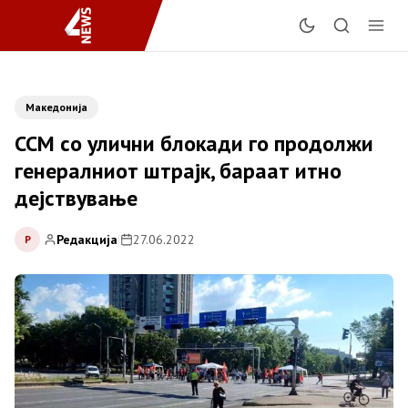
Македонија
ССМ со улични блокади го продолжи
генералниот штрајк, бараат итно
дејствување
Редакција
|
27.06.2022
Р