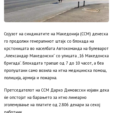
Сојузот на синдикатите на Македонија (ССМ) денеска
го продолжи генералниот штајк со блокада на
крстоницата во населбата Автокоманда на булеварот
„Александар Македонски“ со улицата „16 Македонска
бригада“. Блокадата траеше од 7 до 10 часот, а беа
пропуштани само возила на итна медицинска помош,
полиција, армија и пожарна.
Претседателот на ССМ Дарко Димовсски изјави дека
ќе опстојат на барањето за итно линеарно
зголемување на платите од 2.806 денари за секој
работник.