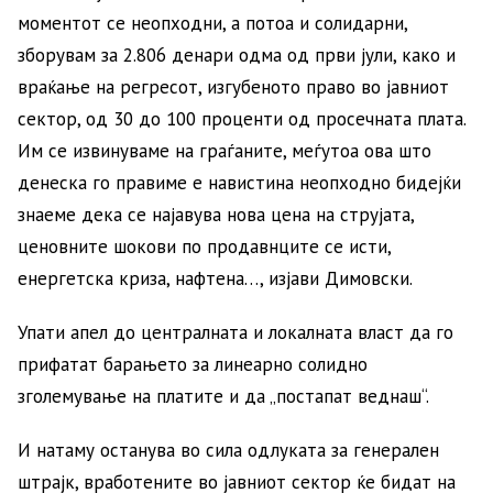
моментот се неопходни, а потоа и солидарни,
зборувам за 2.806 денари одма од први јули, како и
враќање на регресот, изгубеното право во јавниот
сектор, од 30 до 100 проценти од просечната плата.
Им се извинуваме на граѓаните, меѓутоа ова што
денеска го правиме е навистина неопходно бидејќи
знаеме дека се најавува нова цена на струјата,
ценовните шокови по продавнците се исти,
енергетска криза, нафтена…, изјави Димовски.
Упати апел до централната и локалната власт да го
прифатат барањето за линеарно солидно
зголемување на платите и да „постапат веднаш“.
И натаму останува во сила одлуката за генерален
штрајк, вработените во јавниот сектор ќе бидат на