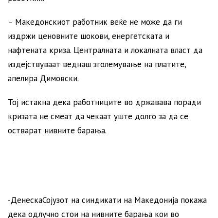
– Македонскиот работник веќе не може да ги
издржи ценовните шокови, енергетската и
нафтената криза. Централната и локалната власт да
издејствуваат веднаш зголемување на платите,
апелира Димовски.
Тој истакна дека работниците во државава поради
кризата не смеат да чекаат уште долго за да се
остварат нивните барања.
-ДенескаСојузот на синдикати на Македонија покажа
дека одлучно стои на нивните барања кои во