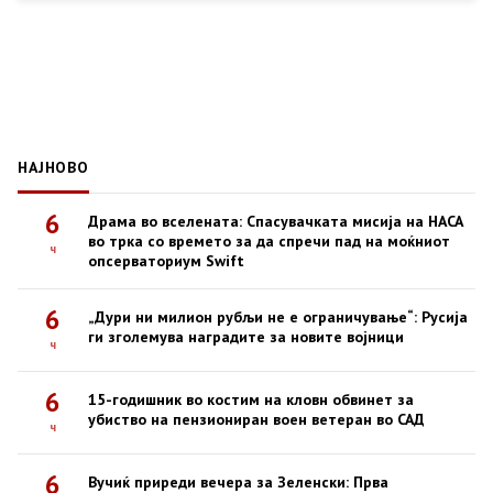
НАЈНОВО
6
Драма во вселената: Спасувачката мисија на НАСА
во трка со времето за да спречи пад на моќниот
ч
опсерваториум Swift
6
„Дури ни милион рубљи не е ограничување“: Русија
ги зголемува наградите за новите војници
ч
6
15-годишник во костим на кловн обвинет за
убиство на пензиониран воен ветеран во САД
ч
6
Вучиќ приреди вечера за Зеленски: Прва