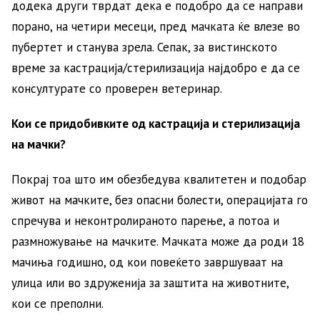
додека други тврдат дека е подобро да се направи
порано, на четири месеци, пред мачката ќе влезе во
пубертет и станува зрела. Сепак, за вистинското
време за кастрација/стерилизација најдобро е да се
консултурате со проверен ветеринар.
Кои се придобивките од кастрација и стерилизација
на мачки?
Покрај тоа што им обезбедува квалитетен и подобар
живот на мачките, без опасни болести, операцијата го
спречува и неконтролираното парење, а потоа и
размножување на мачките. Мачката може да роди 18
мачиња годишно, од кои повеќето завршуваат на
улица или во здруженија за заштита на животните,
кои се преполни.