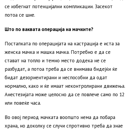
се избегнат потенцијални компликации. Засекот
потоа се шие.
Што по ваквата операција на мачките?
Постапката по операцијата на кастрација е иста за
женска мачка и машка мачка. Потребно е да се
стават на топло и темно место додека не се
разбудат, а потоа треба да се внимава бидејќи ќе
бидат дезориентирани и неспособни да одат
нормално, како и ќе имаат неконтролирани движења.
Анестезијата може целосно да се повлече само по 12
или повеќе часа.
Во овој период мачката воопшто нема да побара
храна, но доколку се случи спротивно треба да знае