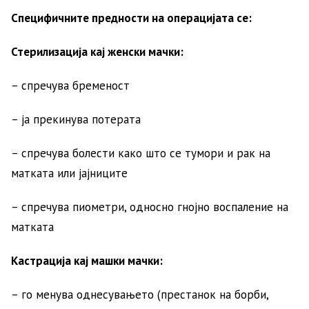
Специфичните предности на операцијата се:
Стерилизација кај женски мачки:
– спречува бременост
– ја прекинува потерата
– спречува болести како што се тумори и рак на
матката или јајниците
– спречува пиометри, односно гнојно воспаление на
матката
Кастрација кај машки мачки:
– го менува однесувањето (престанок на борби,