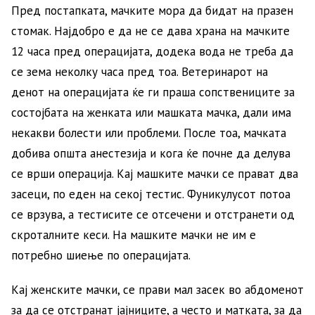
Пред постапката, мачките мора да бидат на празен
стомак. Најдобро е да не се дава храна на мачките
12 часа пред операцијата, додека вода не треба да
се зема неколку часа пред тоа. Ветеринарот на
денот на операцијата ќе ги праша сопствениците за
состојбата на женката или машката мачка, дали има
некакви болести или проблеми. После тоа, мачката
добива општа анестезија и кога ќе почне да делува
се врши операција. Кај машките мачки се прават два
засеци, по еден на секој тестис. Фуникулусот потоа
се врзува, а тестисите се отсечени и отстранети од
скроталните кеси. На машките мачки не им е
потребно шиење по операцијата.
Кај женските мачки, се прави мал засек во абдоменот
за да се отстранат јајниците, а често и матката, за да