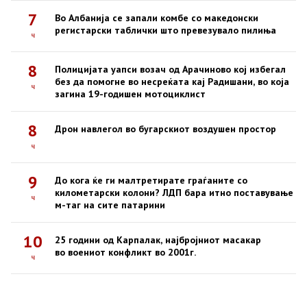
7
Во Албанија се запали комбе со македонски
регистарски таблички што превезувало пилиња
ч
8
Полицијата уапси возач од Арачиново кој избегал
без да помогне во несреќата кај Радишани, во која
ч
загина 19-годишен мотоциклист
8
Дрон навлегол во бугарскиот воздушен простор
ч
9
До кога ќе ги малтретирате граѓаните со
километарски колони? ЛДП бара итно поставување
ч
м-таг на сите патарини
10
25 години од Карпалак, најбројниот масакар
во воениот конфликт во 2001г.
ч