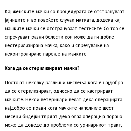
Кај женските мачки со процедурата се отстрануваат
јајниците и во повеќето случаи матката, додека кај
машките мачки се отстрануваат тестисите. Со тоа се
спречуваат разни болести кои може да ги добие
нестерилизирана мачка, како и спречување на
неконтролирано парење на мачките.
Кога да се стерилизираат мачки?
Постојат неколку различни мислења кога е најдобро
да се стерилизираат, односно да се кастрираат
мачките. Некои ветеринари велат дека операцијата
најдобро се прави кога мачките наполниле шест
месеци бидејќи тврдат дека оваа операција порано
може да доведе до проблеми со уринарниот тракт,