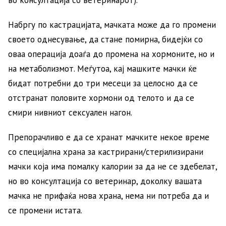
во консултација со ветеринарот).
Набргу по кастрацијата, мачката може да го промени
своето однесување, да стане помирна, бидејќи со
оваа операција доаѓа до промена на хормоните, но и
на метаболизмот. Меѓутоа, кај машките мачки ќе
бидат потребни до три месеци за целосно да се
отстранат половите хормони од телото и да се
смири нивниот сексуален нагон.
Препорачливо е да се хранат мачките некое време
со специјална храна за кастрирани/стерилизирани
мачки која има помалку калории за да не се здебелат,
но во консултација со ветеринар, доколку вашата
мачка не прифаќа нова храна, нема ни потреба да и
се промени истата.