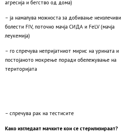
агресија и бегство од дома)
– ја намалува можноста за добивање неизлечиви
болести FIV, поточно мачја СИДА и FeLV (мачја
леукемија)
– го спречува непријатниот мирис на урината и
постојаното мокрење поради обележување на
територијата
– спречува рак на тестисите
Како изгледаат мачките кои се стерилизираат?