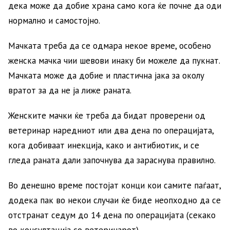
дека може да добие храна само кога ќе почне да оди
нормално и самостојно.
Мачката треба да се одмара некое време, особено
женска мачка чии шевови инаку би можеле да пукнат.
Мачката може да добие и пластична јака за околу
вратот за да не ја лиже раната.
Женските мачки ќе треба да бидат проверени од
ветеринар наредниот или два дена по операцијата,
кога добиваат инекција, како и антибиотик, и се
гледа раната дали започнува да зараснува правилно.
Во денешно време постојат конци кои самите паѓаат,
додека пак во некои случаи ќе биде неопходно да се
отстранат седум до 14 дена по операцијата (секако