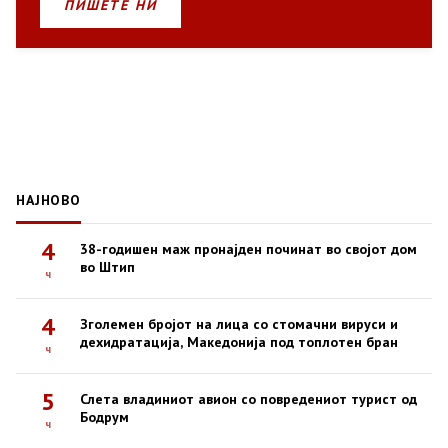
ПИШЕТЕ НИ
НАЈНОВО
4
38-годишен маж пронајден починат во својот дом
во Штип
ч
4
Зголемен бројот на лица со стомачни вируси и
дехидратација, Македонија под топлотен бран
ч
5
Слета владиниот авион со повредениот турист од
Бодрум
ч