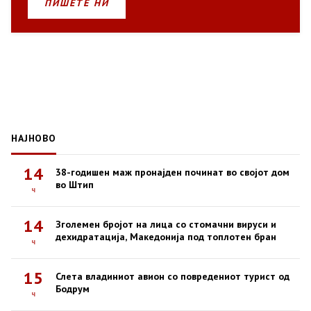
ПИШЕТЕ НИ
НАЈНОВО
14
38-годишен маж пронајден починат во својот дом
во Штип
ч
14
Зголемен бројот на лица со стомачни вируси и
дехидратација, Македонија под топлотен бран
ч
15
Слета владиниот авион со повредениот турист од
Бодрум
ч