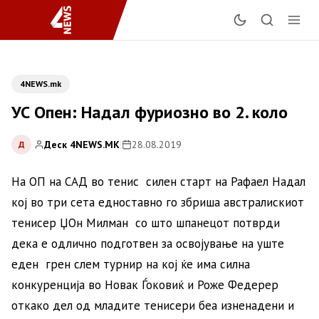
4NEWS.mk
УС Опен: Надал фуриозно во 2. коло
Деск 4NEWS.MK
|
28.08.2019
Д
На ОП на САД во тенис силен старт на Рафаел Надал
кој во три сета едноставно го збриша австралискиот
тенисер ЏОн Милман со што шпанецот потврди
дека е одлично подготвен за освојување на уште
еден грен слем турнир на кој ќе има силна
конкуренција во Новак Ѓоковиќ и Роже Федерер
откако дел од младите тенисери беа изненадени и