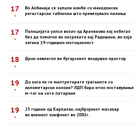
17
Во Албанија се запали комбе со македонски
регистарски таблички што превезувало пилиња
ч
17
Полицијата уапси возач од Арачиново кој избегал
без да помогне во несреќата кај Радишани, во која
ч
загина 19-годишен мотоциклист
18
Дрон навлегол во бугарскиот воздушен простор
ч
19
До кога ќе ги малтретирате граѓаните со
километарски колони? ЛДП бара итно поставување
ч
м-таг на сите патарини
19
25 години од Карпалак, најбројниот масакар
во воениот конфликт во 2001г.
ч