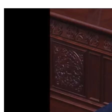
Видео
плејер