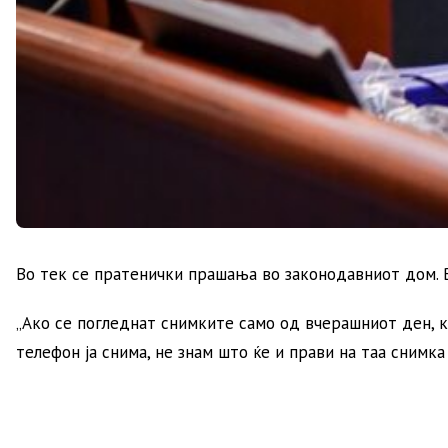
Во тек се пратенички прашања во законодавниот дом. 
„Ако се погледнат снимките само од вчерашниот ден, 
телефон ја снима, не знам што ќе и прави на таа снимка