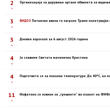
2
Организација за дарување органи обвинета за вадење
ч
3
ВИДЕО
Патнички авион го загрози Трамп полетувајќи
ч
3
Дневен хороскоп за 6 август 2026 година
ч
4
Ја славиме Светата маченичка Христина
ч
4
Подгответе се за пеколни температури: До 40°C, но 
ч
11
Инфатино се извини за „грешките“ во планот на ФИФ
ч