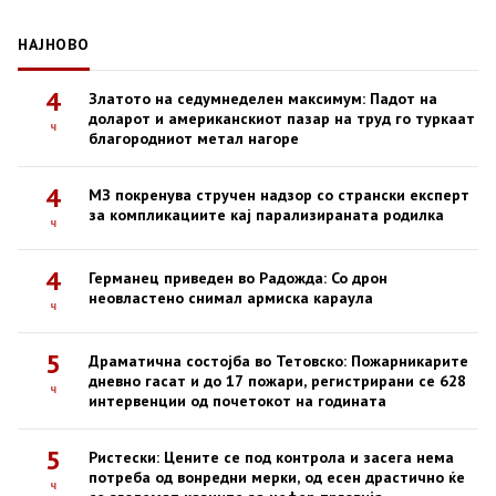
НАЈНОВО
4
Златото на седумнеделен максимум: Падот на
доларот и американскиот пазар на труд го туркаат
ч
благородниот метал нагоре
4
МЗ покренува стручен надзор со странски експерт
за компликациите кај парализираната родилка
ч
4
Германец приведен во Радожда: Со дрон
неовластено снимал армиска караула
ч
5
Драматична состојба во Тетовско: Пожарникарите
дневно гасат и до 17 пожари, регистрирани се 628
ч
интервенции од почетокот на годината
5
Ристески: Цените се под контрола и засега нема
потреба од вонредни мерки, од есен драстично ќе
ч