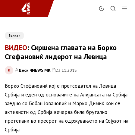
Балкан
ВИДЕО
: Скршена главата на Борко
Стефановиќ лидерот на Левица
Деск 4NEWS.MK
|
23.11.2018
Д
Борко Стефановиќ кој е претседател на Левица
Србија и еден од основачите на Алијансата на Србија
заедно со Бобан Јовановиќ и Марко Димиќ кои се
активисти од Србија вечерва биле брутално
претепани во пресрет на одржувањето на Сојузот на
Србија.