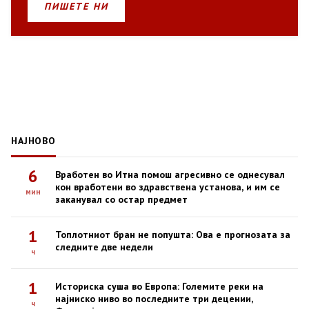
ПИШЕТЕ НИ
НАЈНОВО
6
Вработен во Итна помош агресивно се однесувал
кон вработени во здравствена установа, и им се
мин
заканувал со остар предмет
1
Топлотниот бран не попушта: Ова е прогнозата за
следните две недели
ч
1
Историска суша во Европа: Големите реки на
најниско ниво во последните три децении,
ч