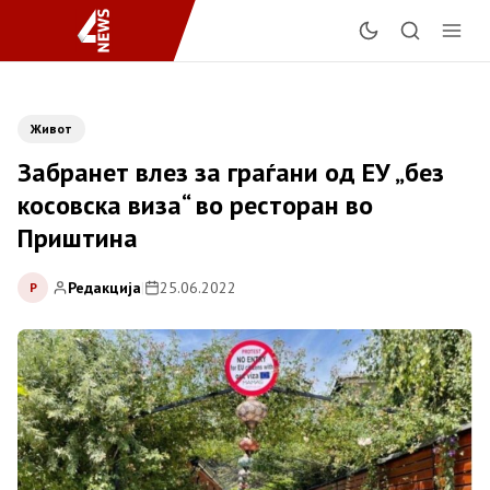
Живот
Забранет влез за граѓани од ЕУ „без
косовска виза“ во ресторан во
Приштина
Редакција
|
25.06.2022
Р