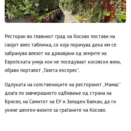
Ресторан во главниот град на Косово постави на
својот влез табличка, со која порачува дека им се
забранува влезот на државјани од земјите на
Европската унија кои не поседуваат косовски визи,
објави порталот „Газета експрес”.
Одлуката на сопствениците на ресторанот „Мамас”
доаѓа по завчерашното одбивање од страна на
Брисел, на Самитот на ЕУ и Западен Балкан, да ги
укине шенген-визите за граѓаните на Косово.