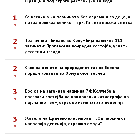
Франција под строги рестрикции за вода
1
Се искачија на планината без опрема и со деца, а
потоа повикаа хеликоптери: Ги чека висока сметка
ч
2
Трагичниот биланс во Колумбија надмина 111
загинати: Прогласена вонредна состојба, урнати
ч
десетици згради
2
Скок на цените на природниот гас во Европа
поради кризата во Ормушкиот теснец
ч
3
Бројот на загинати надмина 74: Колумбија
прогласи состојба на национална катастрофа по
ч
најсилниот земјотрес во изминатата деценија
3
Жители на Драчево алармираат: „Од паркингот
направија депонија, страшно смрди“
ч