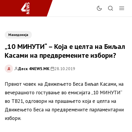
Македонија
„10 МИНУТИ“ – Која е целта на Биљал
Касами на предвремените избори?
Деск 4NEWS.MK
|
28.10.2019
Д
Првиот човек на Движењето Беса Биљал Касами, на
вечерашното гостување во емисијата „10 МИНУТИ“
во ТВ21, одговори на прашањето која е целта на
Движењето Беса на предвремените парламентарни
избори.