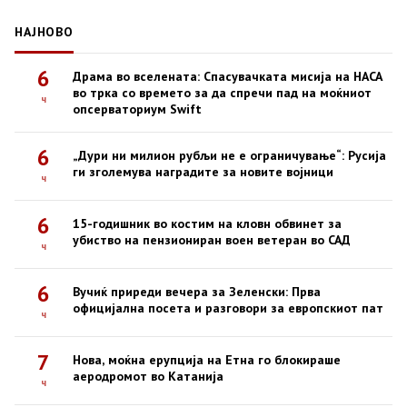
НАЈНОВО
6
Драма во вселената: Спасувачката мисија на НАСА
во трка со времето за да спречи пад на моќниот
ч
опсерваториум Swift
6
„Дури ни милион рубљи не е ограничување“: Русија
ги зголемува наградите за новите војници
ч
6
15-годишник во костим на кловн обвинет за
убиство на пензиониран воен ветеран во САД
ч
6
Вучиќ приреди вечера за Зеленски: Прва
официјална посета и разговори за европскиот пат
ч
7
Нова, моќна ерупција на Етна го блокираше
аеродромот во Катанија
ч