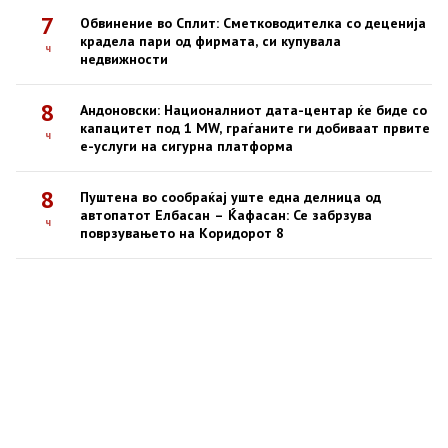
7
Обвинение во Сплит: Сметководителка со деценија
крадела пари од фирмата, си купувала
ч
недвижности
8
Андоновски: Националниот дата-центар ќе биде со
капацитет под 1 MW, граѓаните ги добиваат првите
ч
е-услуги на сигурна платформа
8
Пуштена во сообраќај уште една делница од
автопатот Елбасан – Ќафасан: Се забрзува
ч
поврзувањето на Коридорот 8