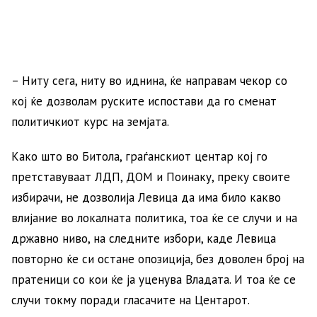
– Ниту сега, ниту во иднина, ќе направам чекор со
кој ќе дозволам руските испостави да го сменат
политичкиот курс на земјата.
Како што во Битола, граѓанскиот центар кој го
претставуваат ЛДП, ДОМ и Поинаку, преку своите
избирачи, не дозволија Левица да има било какво
влијание во локалната политика, тоа ќе се случи и на
државно ниво, на следните избори, каде Левица
повторно ќе си остане опозиција, без доволен број на
пратеници со кои ќе ја уценува Владата. И тоа ќе се
случи токму поради гласачите на Центарот.