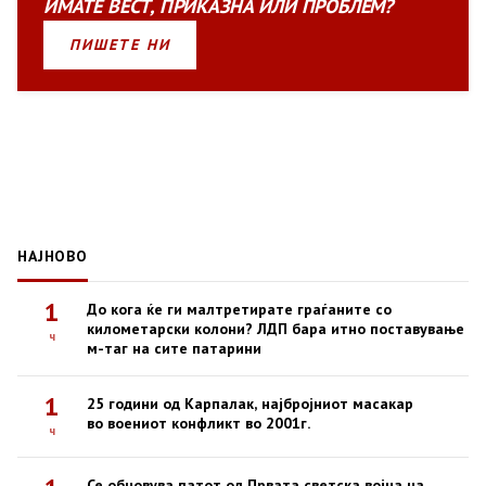
ИМАТЕ
ВЕСТ
,
ПРИКАЗНА
ИЛИ
ПРОБЛЕМ?
ПИШЕТЕ НИ
НАЈНОВО
1
До кога ќе ги малтретирате граѓаните со
километарски колони? ЛДП бара итно поставување
ч
м-таг на сите патарини
1
25 години од Карпалак, најбројниот масакар
во воениот конфликт во 2001г.
ч
Се обновува патот од Првата светска војна на