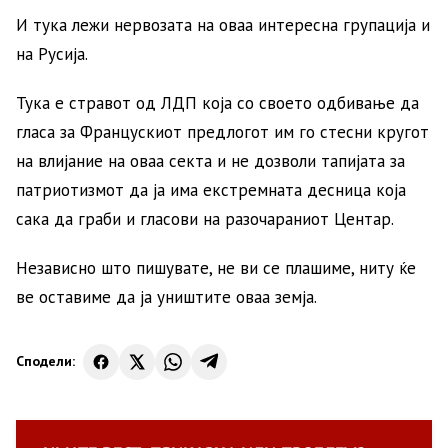
И тука лежи нервозата на оваа интересна групација и
на Русија.
Тука е стравот од ЛДП која со своето одбивање да
гласа за Францускиот предлогот им го стесни кругот
на влијание на оваа секта и не дозволи тапијата за
патриотизмот да ја има екстремната десница која
сака да граби и гласови на разочараниот Центар.
Независно што пишувате, не ви се плашиме, ниту ќе
ве оставиме да ја уништите оваа земја.
Сподели: