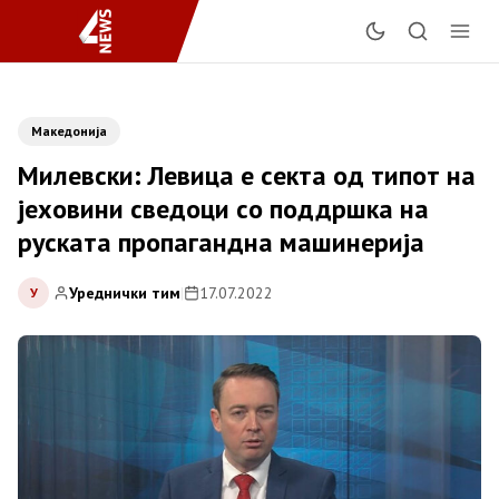
Македонија
Милевски: Левица е секта од типот на
јеховини сведоци со поддршка на
руската пропагандна машинерија
Уреднички тим
|
17.07.2022
У