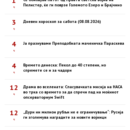
1
Пелистер, ќе ги поврзе Големото Езеро и Брајчино
ч
3
Дневен хороскоп за сабота (08.08.2026)
ч
4
Ја празнуваме Преподобната маченичка Параскева
ч
4
Времето денеска: Пекол до 40 степени, но
спремете се и за чадори
ч
12
Драма во вселената: Спасувачката мисија на НАСА
во трка со времето за да спречи пад на моќниот
ч
опсерваториум Swift
12
„Дури ни милион рубљи не е ограничување“: Русија
ги зголемува наградите за новите војници
ч