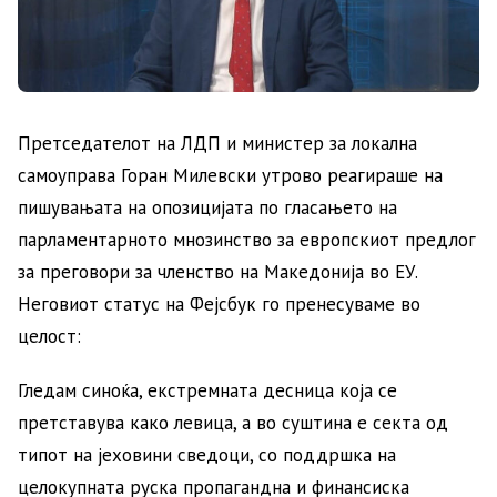
Претседателот на ЛДП и министер за локална
самоуправа Горан Милевски утрово реагираше на
пишувањата на опозицијата по гласањето на
парламентарното мнозинство за европскиот предлог
за преговори за членство на Македонија во ЕУ.
Неговиот статус на Фејсбук го пренесуваме во
целост:
Гледам синоќа, екстремната десница која се
претставува како левица, а во суштина е секта од
типот на јеховини сведоци, со поддршка на
целокупната руска пропагандна и финансиска