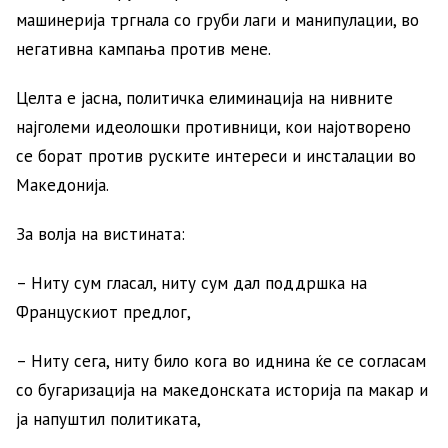
машинерија тргнала со груби лаги и манипулации, во
негативна кампања против мене.
Целта е јасна, политичка елиминација на нивните
најголеми идеолошки противници, кои најотворено
се борат против руските интереси и инсталации во
Македонија.
За волја на вистината:
– Ниту сум гласал, ниту сум дал поддршка на
Францускиот предлог,
– Ниту сега, ниту било кога во иднина ќе се согласам
со бугаризација на македонската историја па макар и
ја напуштил политиката,