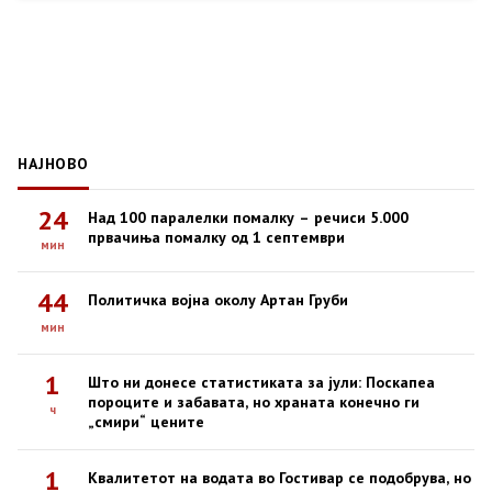
НАЈНОВО
24
Над 100 паралелки помалку – речиси 5.000
првачиња помалку од 1 септември
мин
44
Политичка војна околу Артан Груби
мин
1
Што ни донесе статистиката за јули: Поскапеа
пороците и забавата, но храната конечно ги
ч
„смири“ цените
1
Квалитетот на водата во Гостивар се подобрува, но