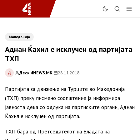
Македонија
Аднан Ќахил е исклучен од партијата
ТХП
Деск 4NEWS.MK
|
28.11.2018
Д
Партијата за движење на Турците во Македонија
(ТХП) преку писмено соопштение ја информира
јавноста дека со одлука на партиските органи, Аднан
Ќахил е исклучен од партијата.
ТХП бара од Претседателот на Владата на