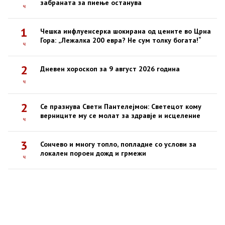
забраната за пиење останува
ч
1
Чешка инфлуенсерка шокирана од цените во Црна
Гора: „Лежалка 200 евра? Не сум толку богата!“
ч
2
Дневен хороскоп за 9 август 2026 година
ч
2
Се празнува Свети Пантелејмон: Светецот кому
верниците му се молат за здравје и исцеление
ч
3
Сончево и многу топло, попладне со услови за
локален пороен дожд и грмежи
ч