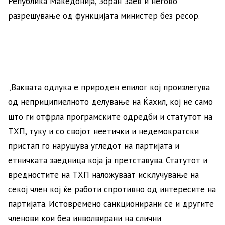
Република Македонија, Зоран Заев и негово
разрешување од функцијата министер без ресор.
„Ваквата одлука е природен епилог кој произлегува
од неприципиелното делување на Ќахил, кој не само
што ги отфрла програмските одредби и статутот на
ТХП, туку и со својот неетички и недемократски
пристап го нарушува угледот на партијата и
етничката заедница која ја претставува. Статутот и
вредностите на ТХП наложуваат исклучување на
секој член кој ќе работи спротивно од интересите на
партијата. Истовремено санкционирани се и другите
членови кои беа инволвирани на слични