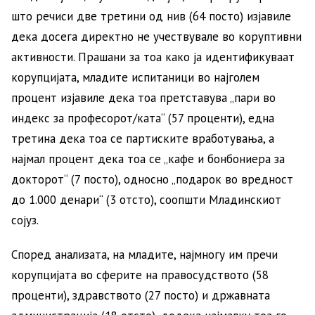
што речиси две третини од нив (64 посто) изјавиле
дека досега директно не учествувале во коруптивни
активности. Прашани за тоа како ја идентификуваат
корупцијата, младите испитаници во најголем
процент изјавиле дека тоа претставува „пари во
индекс за професорот/ката“ (57 проценти), една
третина дека тоа се партиските вработувања, а
најмал процент дека тоа се „кафе и бонбониера за
докторот“ (7 посто), односно „подарок во вредност
до 1.000 денари“ (3 отсто), соопшти Младинскиот
сојуз.
Според анализата, на младите, најмногу им пречи
корупцијата во сферите на правосудството (58
проценти), здравството (27 посто) и државната