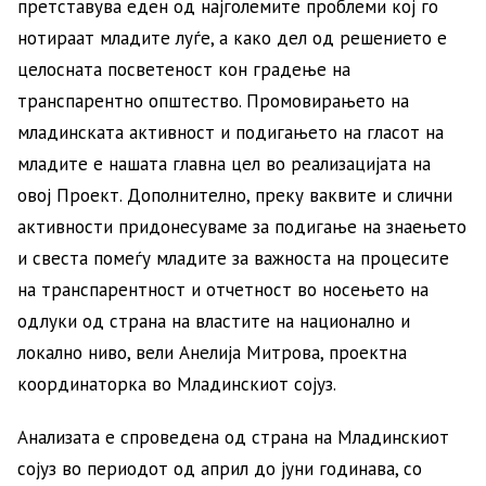
претставува еден од најголемите проблеми кој го
нотираат младите луѓе, а како дел од решението е
целосната посветеност кон градење на
транспарентно општество. Промовирањето на
младинската активност и подигањето на гласот на
младите е нашата главна цел во реализацијата на
овој Проект. Дополнително, преку ваквите и слични
активности придонесуваме за подигање на знаењето
и свеста помеѓу младите за важноста на процесите
на транспарентност и отчетност во носењето на
одлуки од страна на властите на национално и
локално ниво, вели Анелија Митрова, проектна
координаторка во Младинскиот сојуз.
Анализата е спроведена од страна на Младинскиот
сојуз во периодот од април до јуни годинава, со