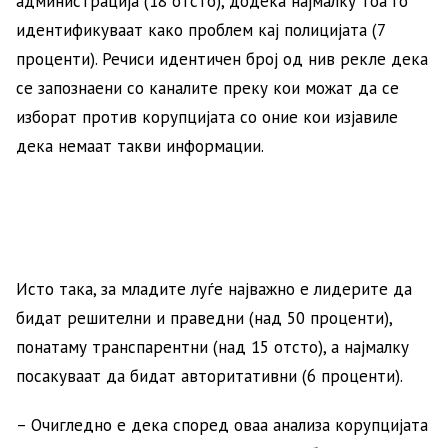
администрација (18 отсто), додека најмалку тоа го
идентификуваат како проблем кај полицијата (7
проценти). Речиси идентичен број од нив рекле дека
се запознаени со каналите преку кои можат да се
изборат против корупцијата со оние кои изјавиле
дека немаат такви информации.
Исто така, за младите луѓе најважно е лидерите да
бидат решителни и праведни (над 50 проценти),
понатаму транспарентни (над 15 отсто), а најмалку
посакуваат да бидат авторитативни (6 проценти).
– Очигледно е дека според оваа анализа корупцијата