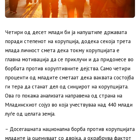
Четири од десет млади би ја напуштиле државата
поради степенот на корупција, додека секоја трета
млада личност смета дека токму корупцијата е
главна мотивација да се приклучи и да придонесе во
борбата против коруптивните дејства. Само четири
проценти од младите сметаат дека ваквата состојба
ги тера да станат дел од синџирот на корупцијата.
Ова го покажа анализата направена од страна на
Младинскиот сојуз во која учествуваа над 440 млади
луѓе од целата земја.
– Досегашната национална борба против корупцијата
младите ја оценуваат со двојка, а охрабрува фактот