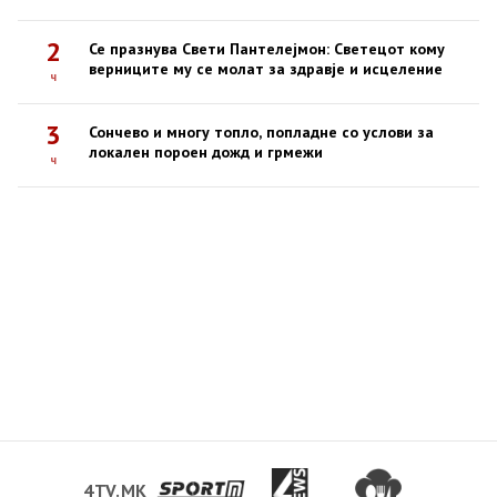
2
Се празнува Свети Пантелејмон: Светецот кому
верниците му се молат за здравје и исцеление
ч
3
Сончево и многу топло, попладне со услови за
локален пороен дожд и грмежи
ч
4TV.MK