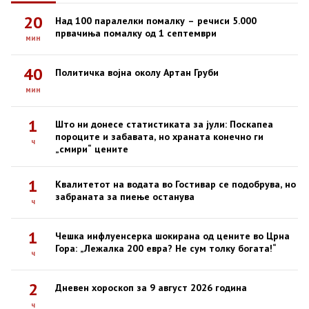
20
Над 100 паралелки помалку – речиси 5.000
првачиња помалку од 1 септември
мин
40
Политичка војна околу Артан Груби
мин
1
Што ни донесе статистиката за јули: Поскапеа
пороците и забавата, но храната конечно ги
ч
„смири“ цените
1
Квалитетот на водата во Гостивар се подобрува, но
забраната за пиење останува
ч
1
Чешка инфлуенсерка шокирана од цените во Црна
Гора: „Лежалка 200 евра? Не сум толку богата!“
ч
2
Дневен хороскоп за 9 август 2026 година
ч