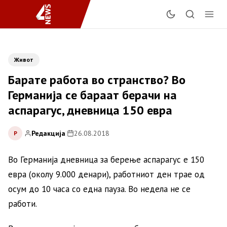
Живот
Барате работа во странство? Во
Германија се бараат берачи на
аспарагус, дневница 150 евра
Редакција
|
26.08.2018
Р
Во Германија дневница за берење аспарагус е 150
евра (околу 9.000 денари), работниот ден трае од
осум до 10 часа со една пауза. Во недела не се
работи.