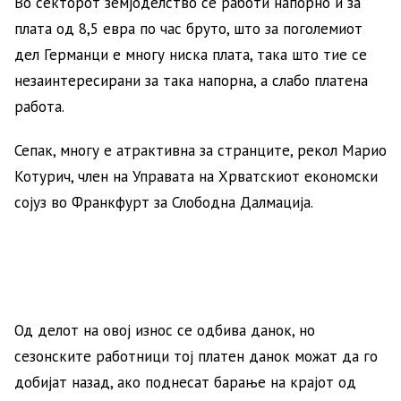
Во секторот земјоделство се работи напорно и за
плата од 8,5 евра по час бруто, што за поголемиот
дел Германци е многу ниска плата, така што тие се
незаинтересирани за така напорна, а слабо платена
работа.
Сепак, многу е атрактивна за странците, рекол Марио
Котурич, член на Управата на Хрватскиот економски
сојуз во Франкфурт за Слободна Далмација.
Од делот на овој износ се одбива данок, но
сезонските работници тој платен данок можат да го
добијат назад, ако поднесат барање на крајот од