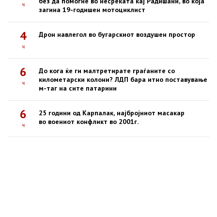
без да помогне во несреќата кај Радишани, во која
ч
загина 19-годишен мотоциклист
4
Дрон навлегол во бугарскиот воздушен простор
ч
6
До кога ќе ги малтретирате граѓаните со
километарски колони? ЛДП бара итно поставување
ч
м-таг на сите патарини
6
25 години од Карпалак, најбројниот масакар
во воениот конфликт во 2001г.
ч