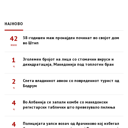
НАЈНОВО
42
38-годишен маж пронајден починат во својот дом
во Штип
мин
1
Зголемен бројот на лица со стомачни вируси и
дехидратација, Македонија под топлотен бран
ч
2
Слета владиниот авион со повредениот турист од
Бодрум
ч
4
Во Албанија се запали комбе со македонски
регистарски таблички што превезувало пилиња
ч
4
Полицијата уапси возач од Арачиново кој избегал