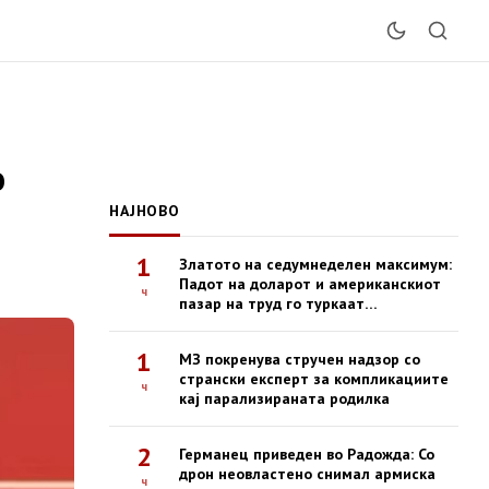
о
НАЈНОВО
1
Златото на седумнеделен максимум:
Падот на доларот и американскиот
ч
пазар на труд го туркаат
благородниот метал нагоре
1
МЗ покренува стручен надзор со
странски експерт за компликациите
ч
кај парализираната родилка
2
Германец приведен во Радожда: Со
дрон неовластено снимал армиска
ч