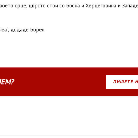
своето срце, цврсто стои со Босна и Херцеговина и Запад
неа“, додаде Борел.
ЛЕМ?
ПИШЕТЕ 