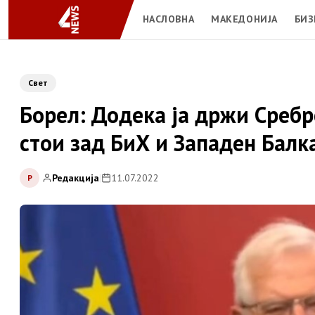
НАСЛОВНА
МАКЕДОНИЈА
БИЗ
Свет
Борел: Додека ја држи Сребр
стои зад БиХ и Западен Балк
Редакција
|
11.07.2022
Р