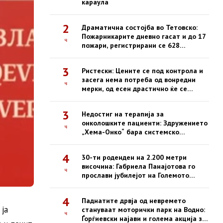
караула
2
Драматична состојба во Тетовско:
Пожарникарите дневно гасат и до 17
ч
пожари, регистрирани се 628
интервенции од почетокот на
годината
3
Ристески: Цените се под контрола и
засега нема потреба од вонредни
ч
мерки, од есен драстично ќе се
зголемат казните за нефер трговија
3
Недостиг на терапија за
онколошките пациенти: Здружението
ч
„Хема-Онко“ бара системско
решение и долгорочна стратегија
4
30-ти роденден на 2.200 метри
височина: Габриела Панајотова го
ч
прослави јубилејот на Големото
Езеро на Пелистер
4
Паднатите дрвја од невремето
ја
стануваат моторички парк на Водно:
ч
Ѓорѓиевски најави и голема акција за