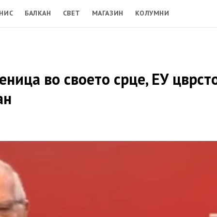
НИС
БАЛКАН
СВЕТ
МАГАЗИН
КОЛУМНИ
еница во своето срце, ЕУ цврст
ан