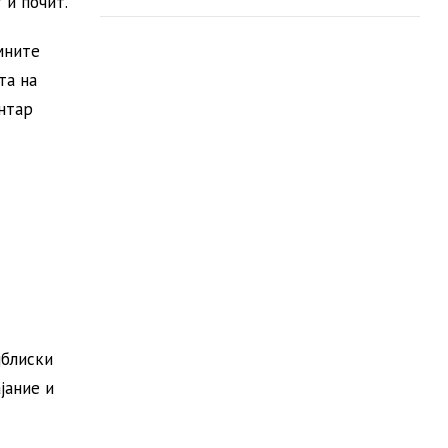
 и почит.
пошумување
мните
та на
нтар
јблиски
јание и