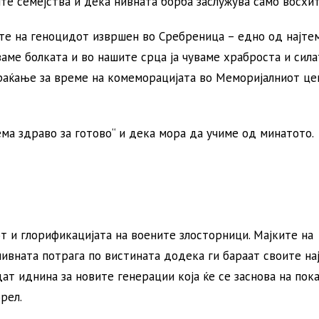
е семејства и дека нивната борба заслужува само восхит
ите на геноцидот извршен во Сребреница – едно од најте
ваме болката и во нашите срца ја чуваме храброста и сила
браќање за време на комеморацијата во Меморијалниот це
ма здраво за готово“ и дека мора да учиме од минатото.
т и глорификацијата на воените злосторници. Мајките на
ивната потрага по вистината додека ги бараат своите на
ат иднина за новите генерации која ќе се заснова на пока
рел.