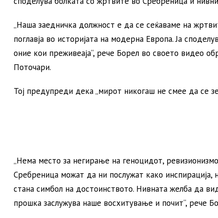
споделува болката со жртвите во Сребреница и нивнит
„Наша заедничка должност е да се сеќаваме на жртв
поглавја во историјата на модерна Европа. Ја споделу
оние кои преживеаја“, рече Борел во своето видео о
Поточари.
Тој предупреди дека „мирот никогаш не смее да се зе
„Нема место за негирање на геноцидот, ревизионизмо
Сребреница можат да ни послужат како инспирација, н
стана симбол на достоинството. Нивната желба да вид
прошка заслужува наше восхитување и почит“, рече Бо