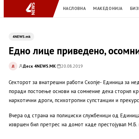
НАСЛОВНА
МАКЕДОНИЈА
БИЗ
4NEWS.mk
Едно лице приведено, осомн
Деск 4NEWS.MK
|
20.08.2019
Д
Секторот за внатрешни работи Скопје- Единица за нед
поради постоење основи на сомнение дека сторил кр
наркотични дроги, психотропни супстанции и прекурс
Вчера од страна на полициски службеници од Единица
извршен бил претрес на домот каде престојувал М.Б. в