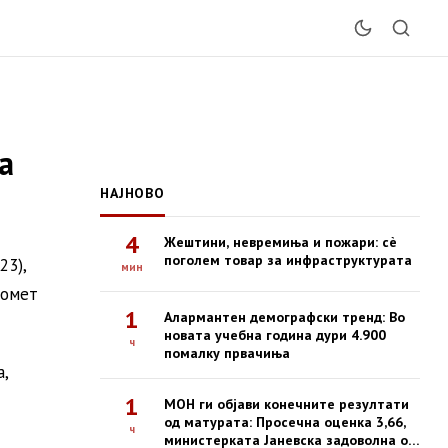
а
НАЈНОВО
4
Жештини, невремиња и пожари: сè
поголем товар за инфраструктурата
23),
мин
ромет
1
Алармантен демографски тренд: Во
новата учебна година дури 4.900
ч
помалку првачиња
,
1
МОН ги објави конечните резултати
од матурата: Просечна оценка 3,66,
ч
министерката Јаневска задоволна од