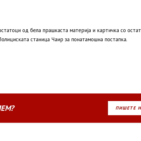
остатоци од бела прашкаста материја и картичка со оста
 Полициската станица Чаир за понатамошна постапка.
ЛЕМ?
ПИШЕТЕ 