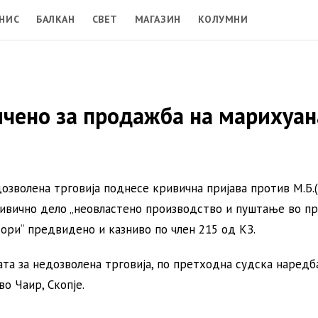
НИС
БАЛКАН
СВЕТ
МАГАЗИН
КОЛУМНИ
ичено за продажба на марихуан
озволена трговија поднесе кривичнa пријавa против М.Б.(
ивично дело „неовластено производство и пуштање во п
ори“ предвидено и казниво по член 215 од КЗ.
та за недозволена трговија, по претходна судска наредба
о Чаир, Скопје.