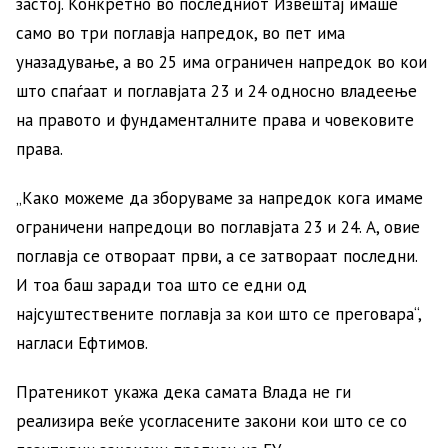
застој. Конкретно во последниот Извештај имаше
само во три поглавја напредок, во пет има
уназадување, а во 25 има ограничен напредок во кои
што спаѓаат и поглавјата 23 и 24 односно владеење
на правото и фундаменталните права и човековите
права.
„Како можеме да зборуваме за напредок кога имаме
ограничени напредоци во поглавјата 23 и 24. А, овие
поглавја се отвораат први, а се затвораат последни.
И тоа баш заради тоа што се едни од
најсуштествените поглавја за кои што се преговара“,
нагласи Ефтимов.
Пратеникот укажа дека самата Влада не ги
реализира веќе усогласените закони кои што се со