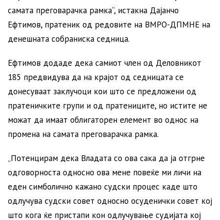
самата преговарачка рамка“, истакна Дајанчо
Ефтимов, пратеник од редовите на ВМРО-ДПМНЕ на
денешната собраниска седница.
Ефтимов додаде дека самиот член од Деловникот
185 предвидува да на крајот од седницата се
донесуваат заклучоци кои што се предложени од
пратеничките групи и од пратениците, но истите не
можат да имаат облигаторен елемент во однос на
промена на самата преговарачка рамка.
„Потенцирам дека Владата со ова сака да ја отгрне
одговорноста односно ова мене повеќе ми личи на
еден симболично кажано судски процес каде што
одлучува судски совет односно осуденички совет кој
што кога ќе пристапи кон одлучување судијата кој