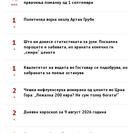
првачиња помалку од 1 септември
мин
1
Политичка војна околу Артан Груби
ч
1
Што ни донесе статистиката за јули: Поскапеа
пороците и забавата, но храната конечно ги
ч
„смири“ цените
1
Квалитетот на водата во Гостивар се подобрува, но
забраната за пиење останува
ч
2
Чешка инфлуенсерка шокирана од цените во Црна
Гора: „Лежалка 200 евра? Не сум толку богата!“
ч
2
Дневен хороскоп за 9 август 2026 година
ч