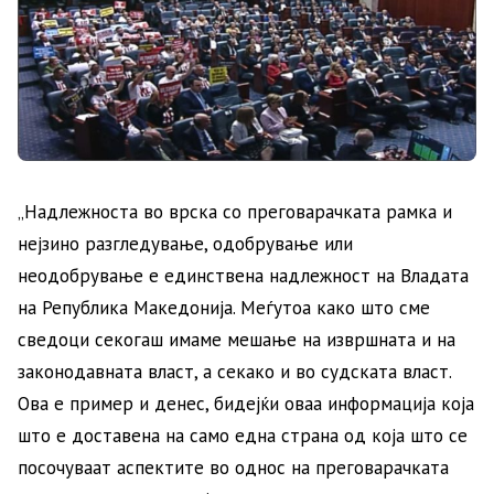
„Надлежноста во врска со преговарачката рамка и
нејзино разгледување, одобрување или
неодобрување е единствена надлежност на Владата
на Република Македонија. Меѓутоа како што сме
сведоци секогаш имаме мешање на извршната и на
законодавната власт, а секако и во судската власт.
Ова е пример и денес, бидејќи оваа информација која
што е доставена на само една страна од која што се
посочуваат аспектите во однос на преговарачката