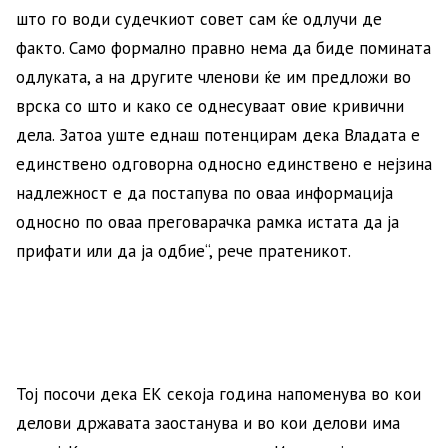
што го води судечкиот совет сам ќе одлучи де
факто. Само формално правно нема да биде помината
одлуката, а на другите членови ќе им предложи во
врска со што и како се однесуваат овие кривични
дела. Затоа уште еднаш потенцирам дека Владата е
единствено одговорна односно единствено е нејзина
надлежност е да постапува по оваа информација
односно по оваа преговарачка рамка истата да ја
прифати или да ја одбие“, рече пратеникот.
Тој посочи дека ЕК секоја година напоменува во кои
делови државата заостанува и во кои делови има