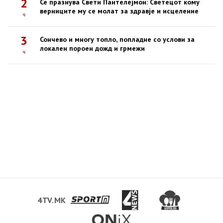
2
Се празнува Свети Пантелејмон: Светецот кому
верниците му се молат за здравје и исцеление
ч
3
Сончево и многу топло, попладне со услови за
локален пороен дожд и грмежи
ч
4TV.MK