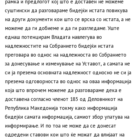
рамка и предлогот кој што е доставен не можеме
суштински да разговараме бидејќи истата повикува
на други документи кои што се врска со истата, а не
можеме да ги добиеме и да ги разгледаме. Уште
еднаш потенцирам Владата навлегува во
надлежностите на Собранието бидејќи истата
преговара во однос на надлежноста во Собранието
за донесување и изменување на Уставот, а самата не
си ја презема основната надлежност односно не си ја
презема одговорноста во однос на оваа информација
која што впрочем можеме да разговараме дека е
доставена согласно членот 185 од Деловникот на
Република Македонија токму како информација
бидејќи самата информација, самиот збор упатува на
информирање. И по тоа не може да се донесат
одредени ставови кои што ќе можат да влијаат на