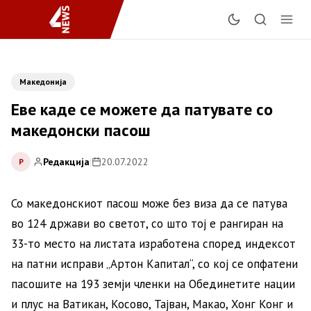
Македонија
Еве каде се можете да патувате со
македонски пасош
Редакција
|
20.07.2022
Р
Со македонскиот пасош може без виза да се патува
во 124 држави во светот, со што тој е рангиран на
33-то место на листата изработена според индексот
на патни исправи „Артон Капитал“, со кој се опфатени
пасошите на 193 земји членки на Обединетите нации
и плус на Ватикан, Косово, Тајван, Макао, Хонг Конг и