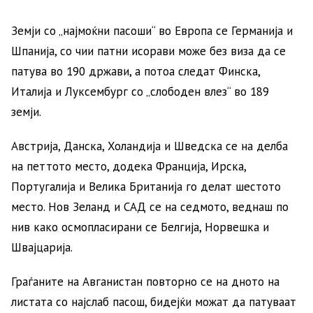
Земји со „најмоќни пасоши“ во Европа се Германија и
Шпанија, со чии патни исорави може без виза да се
патува во 190 држави, а потоа следат Финска,
Италија и Луксембург со „слободен влез“ во 189
земји.
Австрија, Данска, Холандија и Шведска се на делба
на петтото место, додека Франција, Ирска,
Португалија и Велика Британија го делат шестото
место. Нов Зеланд и САД се на седмото, веднаш по
нив како осмопласирани се Белгија, Норвешка и
Швајцарија.
Граѓаните на Авганистан повторно се на дното на
листата со најслаб пасош, бидејќи можат да патуваат