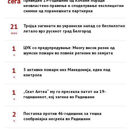
сега
Приведен 19-годишник од Кочани поради
неовластено правење и споделување експлицитни
снимки од поранешната партнерка
21
Тројца загинати во украински напад со беспилотно
летало врз рускиот град Белгород
мин
1
ЦУК со предупредување: Многу висок ризик од
шумски пожари во повеќе региони во земјата
ч
1
5 активни пожари низ Македонија, еден под
контрола
ч
1
„Сеат Алтеа“ му го пресекла патот на 19-
годишникот, кој загина во Радишани
ч
2
Постапка против 46-годишник за тешка
сообраќајна несреќа во Радишани
ч