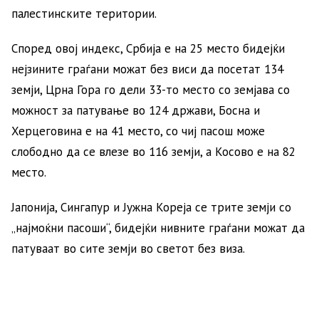
палестинските територии.
Според овој индекс, Србија е на 25 место бидејќи
нејзините граѓани можат без виси да посетат 134
земји, Црна Гора го дели 33-то место со земјава со
можност за патување во 124 држави, Босна и
Херцеговина е на 41 место, со чиј пасош може
слободно да се влезе во 116 земји, а Косово е на 82
место.
Јапонија, Сингапур и Јужна Кореја се трите земји со
„најмоќни пасоши“, бидејќи нивните граѓани можат да
патуваат во сите земји во светот без виза.