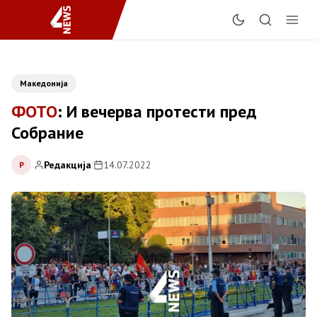
Македонија
ФОТО
: И вечерва протести пред
Собраниe
Редакција
|
14.07.2022
Р