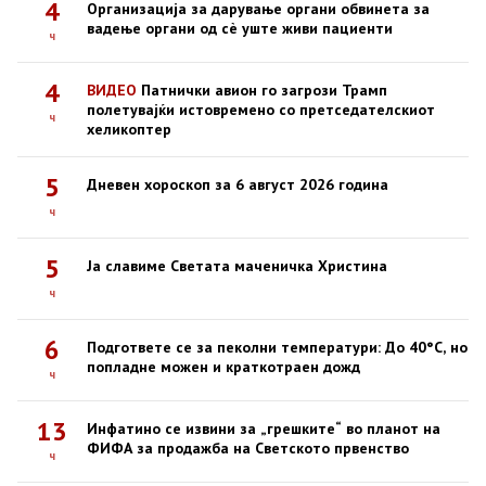
4
Организација за дарување органи обвинета за
вадење органи од сè уште живи пациенти
ч
4
ВИДЕО
Патнички авион го загрози Трамп
полетувајќи истовремено со претседателскиот
ч
хеликоптер
5
Дневен хороскоп за 6 август 2026 година
ч
5
Ја славиме Светата маченичка Христина
ч
6
Подгответе се за пеколни температури: До 40°C, но
попладне можен и краткотраен дожд
ч
13
Инфатино се извини за „грешките“ во планот на
ФИФА за продажба на Светското првенство
ч