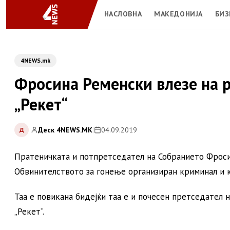
НАСЛОВНА
МАКЕДОНИЈА
БИЗ
4NEWS.mk
Фросина Ременски влезе на р
„Рекет“
Деск 4NEWS.MK
|
04.09.2019
Д
Пратеничката и потпретседател на Собранието Фросин
Обвинителството за гонење организиран криминал и ко
Таа е повикана бидејќи таа е и почесен претседател н
„Рекет“.