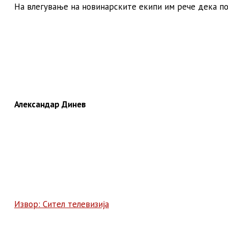
На влегување на новинарските екипи им рече дека пос
Александар Динев
Извор: Сител телевизија