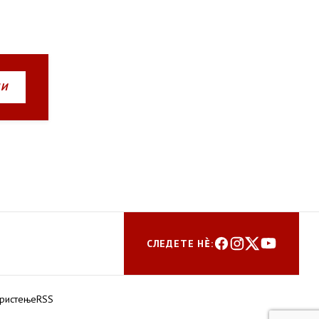
НИ
СЛЕДЕТЕ НЀ:
ористење
RSS