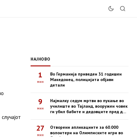
НАЈНОВО
1
Во Германија приведен 31 годишен
Македонец, полицијата објави
мин
детали
во
9
Најмалку седум мртви во пукање во
училиште во Тајланд, вооружен човек
мин
ги убил бабите и дедовците пред да
 случајот
отвори оган во училиште
27
Отворени апликациите за 60.000
волонтери на Олимписките игри во
мин