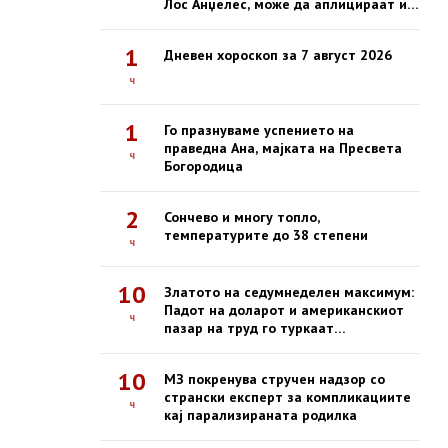
Лос Анџелес, може да аплицираат и
кандидати од Македонија
1
Дневен хороскоп за 7 август 2026
ч
1
Го празнуваме успението на
праведна Ана, мајката на Пресвета
ч
Богородица
2
Сончево и многу топло,
температурите до 38 степени
ч
10
Златото на седумнеделен максимум:
Падот на доларот и американскиот
ч
пазар на труд го туркаат
благородниот метал нагоре
10
МЗ покренува стручен надзор со
странски експерт за компликациите
ч
кај парализираната родилка