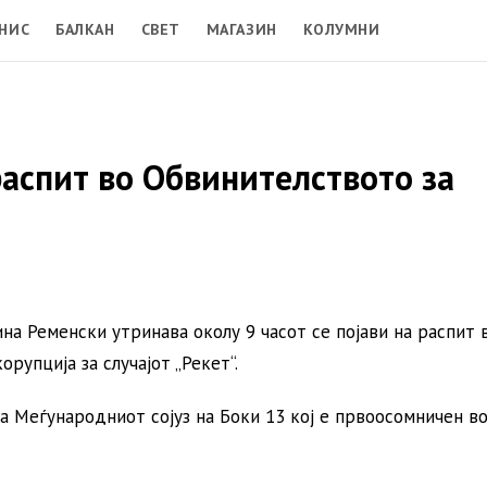
НИС
БАЛКАН
СВЕТ
МАГАЗИН
КОЛУМНИ
аспит во Обвинителството за
а Ременски утринава околу 9 часот се појави на распит 
рупција за случајот „Рекет“.
а Меѓународниот сојуз на Боки 13 кој е првоосомничен во