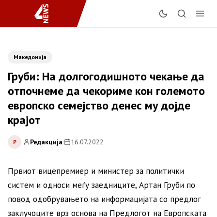
Македонија
Груби: На долгогодишното чекање да
отпочнеме да чекориме кон големото
европско семејство денес му дојде
крајот
Редакција
|
16.07.2022
Р
Првиот вицепремиер и министер за политички
систем и односи меѓу заедниците, Артан Груби по
повод одобрувањето на информацијата со предлог
заклучоците врз основа на Предлогот на Европската