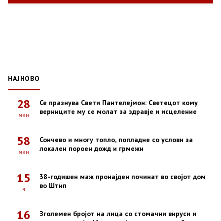
НАЈНОВО
28
Се празнува Свети Пантелејмон: Светецот кому
верниците му се молат за здравје и исцеление
мин
58
Сончево и многу топло, попладне со услови за
локален пороен дожд и грмежи
мин
15
38-годишен маж пронајден починат во својот дом
во Штип
ч
16
Зголемен бројот на лица со стомачни вируси и