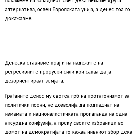
покажеме на западниот свет дека немаме друга
алтернатива, освен Европската унија, а денес тоа го
докажавме.
Денеска ставивме крај и на надежите на
регресивните проруски сили кои сакаа да ја
дезориентираат земјата.
Граѓаните денес му свртеа грб на протагонизмот за
политички поени, не дозволија да подпаднат на
измамата и националистичката пропаганда на една
апсурдна конфузија, а преку своите избраници во
домот на демократијата го кажаа нивниот збор дека