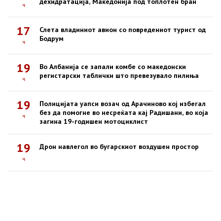
дехидратација, Македонија под топлотен бран
ч
17
Слета владиниот авион со повредениот турист од
Бодрум
ч
19
Во Албанија се запали комбе со македонски
регистарски таблички што превезувало пилиња
ч
19
Полицијата уапси возач од Арачиново кој избегал
без да помогне во несреќата кај Радишани, во која
ч
загина 19-годишен мотоциклист
19
Дрон навлегол во бугарскиот воздушен простор
ч