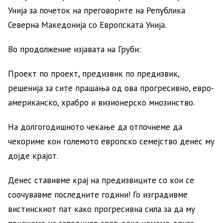
Унија за почеток на преговорите на Република
Северна Македонија со Европската Унија.
Во продолжение изјавата на Груби:
Проект по проект, предизвик по предизвик,
решенија за сите прашања од ова прогресивно, евро-
американско, храбро и визионерско мнозинство.
На долгогодишното чекање да отпочнеме да
чекориме кон големото европско семејство денес му
дојде крајот.
Денес ставивме крај на предизвиците со кои се
соочувавме последните години! Го изградивме
вистинскиот пат како прогресивна сила за да му