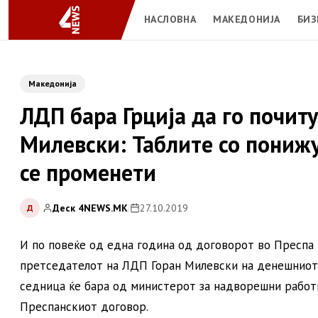
НАСЛОВНА
МАКЕДОНИЈА
БИЗ
Македонија
ЛДП бара Грција да го почит
Милевски: Таблите со понижу
се променети
Деск 4NEWS.MK
|
27.10.2019
Д
И по повеќе од една година од договорот во Преспа н
претседателот на ЛДП Горан Милевски на денешниот с
седница ќе бара од министерот за надворешни работ
Преспанскиот договор.