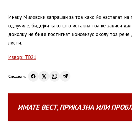
Инаку Милевски запрашан за тоа како ќе настапат на
одлучиле, бидејќи како што истакна тоа ќе зависи да
доколку не биде постигнат консензус околу тоа рече 
листи.
Извор: ТВ21
Сподели:
ИМАТЕ
ВЕСТ
,
ПРИКАЗНА
ИЛИ
ПРОБ