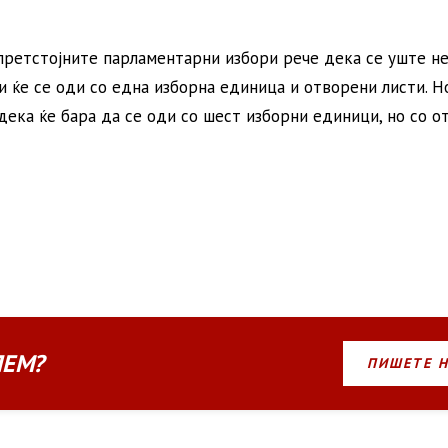
 претстојните парламентарни избори рече дека се уште н
ли ќе се оди со една изборна единица и отворени листи. Н
дека ќе бара да се оди со шест изборни единици, но со о
ЛЕМ?
ПИШЕТЕ 