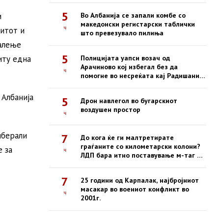
5
и
Во Албанија се запали комбе со
македонски регистарски таблички
ч
митот и
што превезувало пилиња
жалење
5
иту една
Полицијата уапси возач од
Арачиново кој избегал без да
ч
помогне во несреќата кај Радишани,
во која загина 19-годишен
мотоциклист
 Албанија
5
Дрон навлегол во бугарскиот
воздушен простор
ч
иберали
7
До кога ќе ги малтретирате
граѓаните со километарски колони?
е за
ч
ЛДП бара итно поставување м-таг на
сите патарини
7
25 години од Карпалак, најбројниот
масакар во воениот конфликт во
ч
2001г.