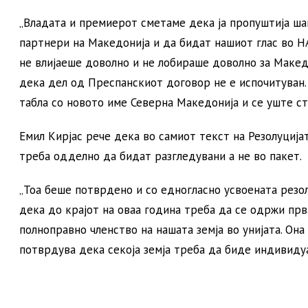
„Владата и премиерот сметаме дека ја пропуштија ша
партнери на Македонија и да бидат нашиот глас во Н
не влијаеше доволно и не лобираше доволно за Маке
дека дел од Преспанскиот договор не е испочитуван.
табла со новото име Северна Македонија и се уште ст
Емил Кирјас рече дека во самиот текст на Резолуција
треба одделно да бидат разгледувани а не во пакет.
„Тоа беше потврдено и со едногласно усвоената резол
дека до крајот на оваа година треба да се одржи пр
полноправно членство на нашата земја во унијата. Она
потврдува дека секоја земја треба да биде индивидуал