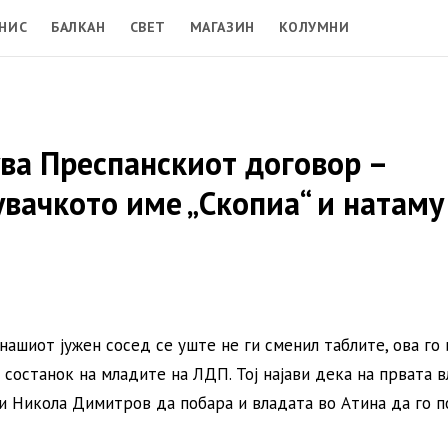
НИС
БАЛКАН
СВЕТ
МАГАЗИН
КОЛУМНИ
ува Преспанскиот договор –
вачкото име „Скопиа“ и натаму
ашиот јужен сосед се уште не ги сменил таблите, ова го 
останок на младите на ЛДП. Тој најави дека на првата 
и Никола Димитров да побара и владата во Атина да го п