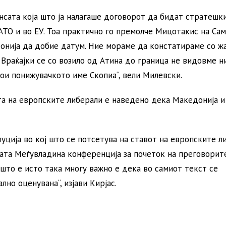
нсата која што ја налагаше договорот да бидат стратешк
АТО и во ЕУ. Тоа практично го премолче Мицотакис на Са
донија да добие датум. Ние мораме да констатираме со 
 Враќајки се со возило од Атина до граница не видовме н
ои понижувачкото име Скопиа“, вели Милевски.
та на европските либерали е наведено дека Македонија и
уција во кој што се потсетува на ставот на европските л
вата Меѓувладина конференција за почеток на преговорит
 што е исто така многу важно е дека во самиот текст се
но оценувана“, изјави Кирјас.