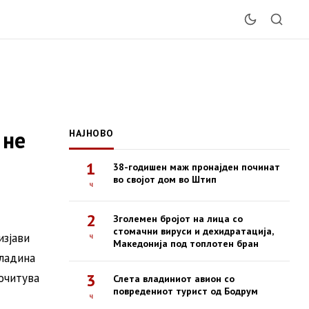
 не
НАЈНОВО
1
38-годишен маж пронајден починат
во својот дом во Штип
ч
2
Зголемен бројот на лица со
стомачни вируси и дехидратација,
изјави
ч
Македонија под топлотен бран
владина
3
очитува
Слета владиниот авион со
повредениот турист од Бодрум
ч