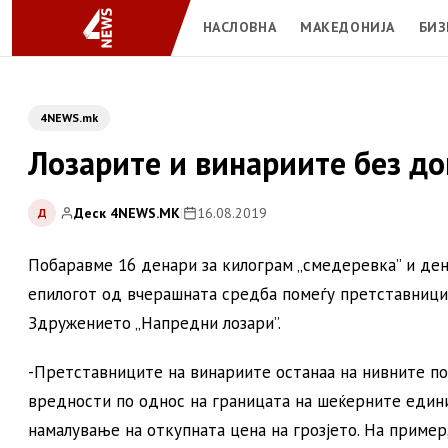
НАСЛОВНА
МАКЕДОНИЈА
БИЗ
4NEWS.mk
Лозарите и винариите без дог
Деск 4NEWS.MK
|
16.08.2019
Д
Побаравме 16 денари за килограм „смедеревка” и ден
епилогот од вчерашната средба помеѓу претставници 
Здружението „Напредни лозари”.
-Претставниците на винариите останаа на нивните по
вредности по однос на границата на шеќерните единиц
намалување на откупната цена на грозјето. На пример