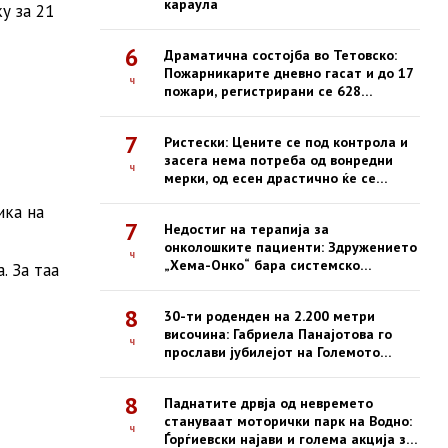
караула
у за 21
6
Драматична состојба во Тетовско:
Пожарникарите дневно гасат и до 17
ч
пожари, регистрирани се 628
интервенции од почетокот на
годината
7
Ристески: Цените се под контрола и
засега нема потреба од вонредни
ч
мерки, од есен драстично ќе се
зголемат казните за нефер трговија
ика на
7
Недостиг на терапија за
онколошките пациенти: Здружението
ч
„Хема-Онко“ бара системско
. За таа
решение и долгорочна стратегија
8
30-ти роденден на 2.200 метри
височина: Габриела Панајотова го
ч
прослави јубилејот на Големото
Езеро на Пелистер
8
Паднатите дрвја од невремето
стануваат моторички парк на Водно:
ч
Ѓорѓиевски најави и голема акција за