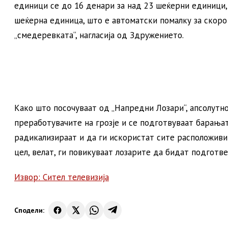
единици се до 16 денари за над 23 шеќерни единици, о
шеќерна единица, што е автоматски помалку за скоро 
„смедеревката“, нагласија од Здружението.
Како што посочуваат од „Напредни Лозари“, апсолутно
преработувачите на грозје и се подготвуваат барањат
радикализираат и да ги искористат сите расположиви
цел, велат, ги повикуваат лозарите да бидат подготве
Извор: Сител телевизија
Сподели: