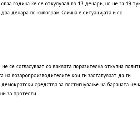
ваа година ќе се откупувал по 13 денари, но не за 19 тук
два денара по килограм. Слична е ситуацијата и со
 не се согласуваат со ваквата поразителна откупна полит
а на лозаропроизводителите кои ги застапуваат да ги
 демократски средства за постигнување на бараната цена
ни за протести.