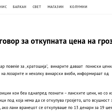
НИС
БАЛКАН
СВЕТ
МАГАЗИН
КОЛУМНИ
овор за откупната цена на гро
ар повеќе за „кратошија”, винарите даваат пониски цени.
на лозарите и неколку винарски визби, информираат од
зиции кои беа однапред познати – ланските цени, но со 
и под која нема да се откупува грозјето, што всушност 
, ако лани вранецот се откупуваше по 13 денари за 19 ше