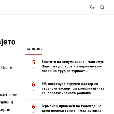
зјето
НАЈНОВО
5
Златото на седумнеделен максимум:
Падот на доларот и американскиот
 Ова е
ч
пазар на труд го туркаат
благородниот метал нагоре
6
МЗ покренува стручен надзор со
странски експерт за компликациите
ч
кај парализираната родилка
изместени
значи и
6
Германец приведен во Радожда: Со
ќерни
дрон неовластено снимал армиска
ч