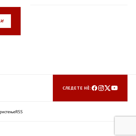
пошумување
НИ
СЛЕДЕТЕ НЀ:
ористење
RSS