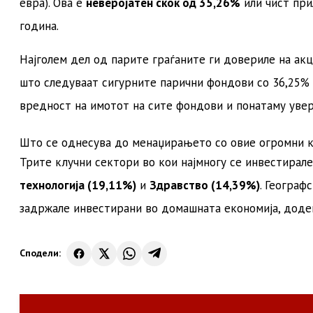
евра)
. Ова е
неверојатен скок од 35,26%
или чист при
година
.
Најголем дел од парите граѓаните ги довериле на ак
што следуваат сигурните парични фондови со 36,25%
вредност на имотот на сите фондови и понатаму уве
Што се однесува до менаџирањето со овие огромни к
Трите клучни сектори во кои најмногу се инвестирале
технологија (19,11%)
и
Здравство (14,39%)
. Географ
задржале инвестирани во домашната економија, додек
Сподели: