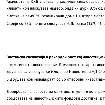
Анализата на КХВ упатува на заклучок дека оваа бан
клиенти кои вложуваат надвор, бидејќи дури 97% од н
сметка на само 3% реализирани дома
. На второ мест
Скопје со 28%, по што следуваат НЛБ Банка (15%), Ин
Вистинска експлозија и рекорден раст кај инвестици
колективното инвестирање
. Домашниот пазар на инв
друштво за управување (Опфолио Инвестиции АД Скопј
6 друштва кои менаџираат со 26 отворени инвестиц
Довербата на јавноста во овие институции е во огро
средствата на инвестициските фондови достигна ис