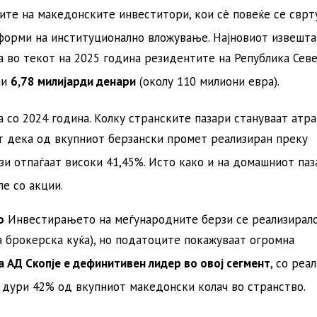
ите на македонските инвеститори, кои сè повеќе се сврт
 форми на институционално вложување
. Најновиот извешта
а во текот на 2025 година резидентите на Република Сев
ни
6,78 милијарди денари
(околу 110 милиони евра)
.
а со 2024 година
. Колку странските пазари стануваат атр
т дека од вкупниот берзански промет реализиран преку
зи отпаѓаат високи 41,45%
. Исто како и на домашниот паза
ле со акции
.
о
Инвестирањето на меѓународните берзи се реализирал
а брокерска куќа), но податоците покажуваат огромна
 АД Скопје е дефинитивен лидер во овој сегмент
, со реа
а дури 42% од вкупниот македонски колач во странство
.