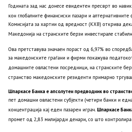
Годината зад нас донесе евидентен пресврт во навик
кон глобалните финансиски пазари и алтернативните
Комисијата за хартии од вредност (КХВ) открива дек
Македонија на странските берзи инвестирале стабил
Ова претставува значаен пораст од 6,97% во споредб
за македонските граѓани и фирми покажува податоко
домашните овластени посредници, на странските бер
странство македонските резиденти примарно тргува
Шпаркасе Банка е апсолутен предводник во странств
пет домашни овластени субјекти (четири банки и едн
концентрација кај еден пазарен играч
.
Шпаркасе Банка
промет од 2,83 милијарди денари, со што контролир