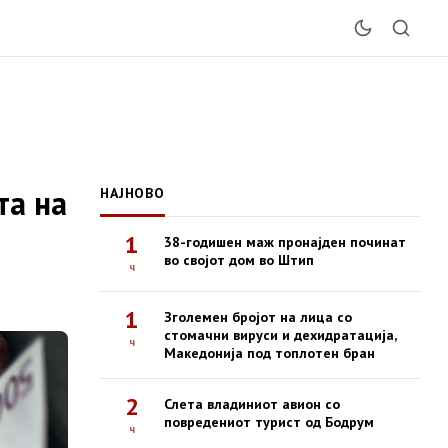
та на
НАЈНОВО
1
38-годишен маж пронајден починат
во својот дом во Штип
ч
1
Зголемен бројот на лица со
стомачни вируси и дехидратација,
ч
Македонија под топлотен бран
2
Слета владиниот авион со
повредениот турист од Бодрум
ч