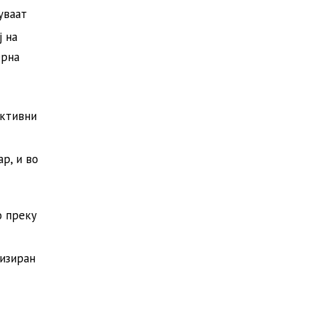
уваат
ј на
ерна
активни
р, и во
о преку
лизиран