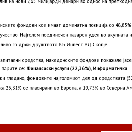
лив на нови 7,65 милијарди денари во однос на претходн
циските фондови кои имаат доминатна позиција со 48,85% 
 учество
. Најголем поединечен пазарен удел во вкупната 
рливо го држи друштвото КБ Инвест АД Скопје
.
апитални средства, македонските фондови покажале јасе
 парите се:
Финансиски услуги (22,36%)
,
Информатичка
ски гледано, фондовите најголемиот дел од средствата (5
а 25,31% се пласирани во Европа, а 19,73% во Северна А