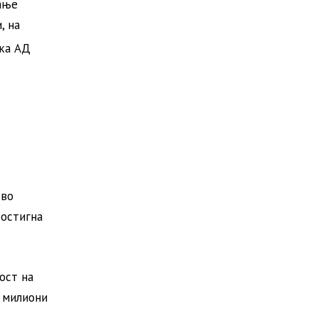
ање
, на
нка АД
ово
достигна
ост на
 милиони