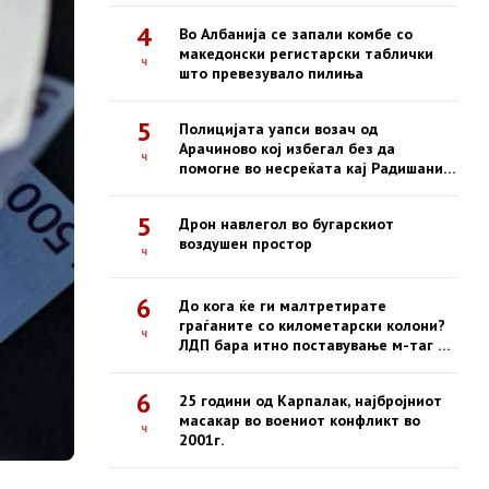
4
Во Албанија се запали комбе со
македонски регистарски таблички
ч
што превезувало пилиња
5
Полицијата уапси возач од
Арачиново кој избегал без да
ч
помогне во несреќата кај Радишани,
во која загина 19-годишен
мотоциклист
5
Дрон навлегол во бугарскиот
воздушен простор
ч
6
До кога ќе ги малтретирате
граѓаните со километарски колони?
ч
ЛДП бара итно поставување м-таг на
сите патарини
6
25 години од Карпалак, најбројниот
масакар во воениот конфликт во
ч
2001г.