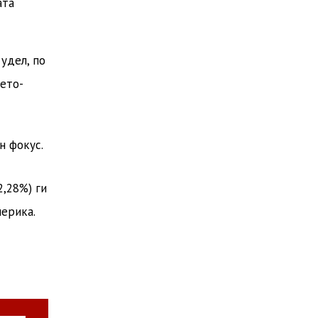
ата
удел, по
нето-
н фокус
.
2,28%) ги
мерика
.