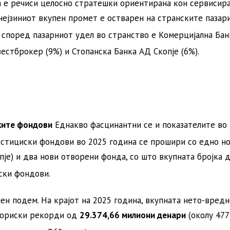
ка е речиси целосно стратешки ориентирана кон сервисир
ејзиниот вкупен промет е остварен на странските пазари
о според пазарниот удел во странство е Комерцијална Ба
вестброкер (9%) и Стопанска Банка АД Скопје (6%)
.
ските фондови
Еднакво фасцинантни се и показателите во
естициски фондови во 2025 година се прошири со едно н
е) и два нови отворени фонда, со што вкупната бројка 
иски фондови
.
мен подем
. На крајот на 2025 година, вкупната нето-вредн
ториски рекорди од
29.374,66 милиони денари
(околу 477