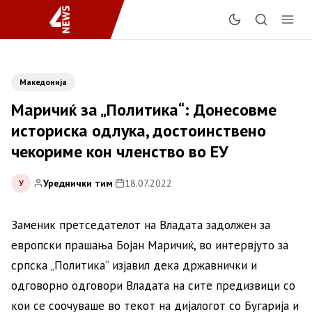
Македонија
Маричиќ за „Политика“: Донесовме
историска одлука, достоинствено
чекориме кон членство во ЕУ
Уреднички тим
|
18.07.2022
У
Заменик претседателот на Владата задолжен за
европски прашања Бојан Маричиќ, во интервјуто за
српска „Политика“ изјавил дека државнички и
одговорно одговори Владата на сите предизвици со
кои се соочуваше во текот на дијалогот со Бугарија и