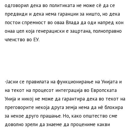
одговорил дека во политиката не може сè да се
предвиди и дека нема гаранции за ништо, но дека
постои спремност во оваа Влада да оди напред кон
онаа цел која генерациски е зацртана, полноправно
членство во ЕУ.
-Јасни се правилата на функционирање на Унијата и
на текот на процесот интеграција во Европската
Унија и никој не може да гарантира дека во текот на
преговорите некоја друга земја нема да нè блокира
за некое друго прашање. Но, како општество сме
доволно зрели да знаеме да процениме какви