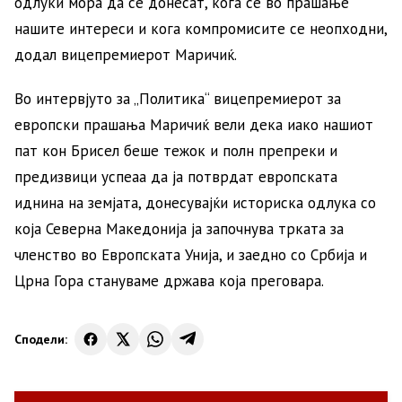
одлуки мора да се донесат, кога се во прашање
нашите интереси и кога компромисите се неопходни,
додал вицепремиерот Маричиќ.
Во интервјуто за „Политика“ вицепремиерот за
европски прашања Маричиќ вели дека иако нашиот
пат кон Брисел беше тежок и полн препреки и
предизвици успеаа да ја потврдат европската
иднина на земјата, донесувајќи историска одлука со
која Северна Македонија ја започнува трката за
членство во Европската Унија, и заедно со Србија и
Црна Гора стануваме држава која преговара.
Сподели: