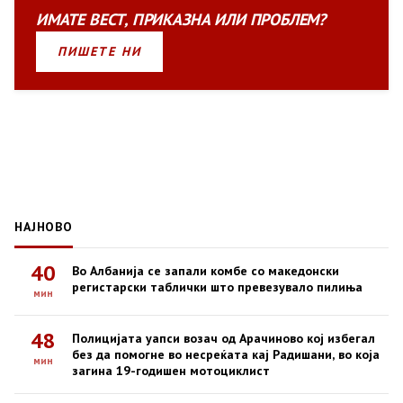
ИМАТЕ
ВЕСТ
,
ПРИКАЗНА
ИЛИ
ПРОБЛЕМ?
ПИШЕТЕ НИ
НАЈНОВО
40
Во Албанија се запали комбе со македонски
регистарски таблички што превезувало пилиња
мин
48
Полицијата уапси возач од Арачиново кој избегал
без да помогне во несреќата кај Радишани, во која
мин
загина 19-годишен мотоциклист