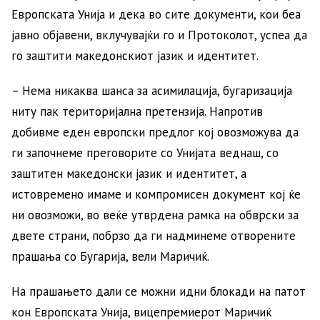
Европската Унија и дека во сите документи, кои беа
јавно објавени, вклучувајќи го и Протоколот, успеа да
го заштити македонскиот јазик и идентитет.
– Нема никаква шанса за асимилација, бугаризација
ниту пак територијална претензија. Напротив
добивме еден европски предлог кој овозможува да
ги започнеме преговорите со Унијата веднаш, со
заштитен македонски јазик и идентитет, а
истовремено имаме и компромисен документ кој ќе
ни овозможи, во веќе утврдена рамка на обврски за
двете страни, побрзо да ги надминеме отворените
прашања со Бугарија, вели Маричиќ.
На прашањето дали се можни идни блокади на патот
кон Европската Унија, вицепремиерот Маричиќ