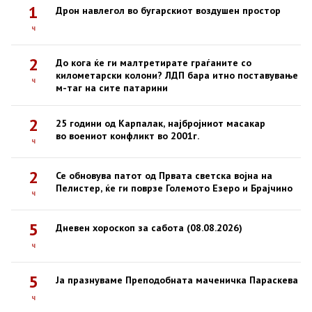
1
Дрон навлегол во бугарскиот воздушен простор
ч
2
До кога ќе ги малтретирате граѓаните со
километарски колони? ЛДП бара итно поставување
ч
м-таг на сите патарини
2
25 години од Карпалак, најбројниот масакар
во воениот конфликт во 2001г.
ч
2
Се обновува патот од Првата светска војна на
Пелистер, ќе ги поврзе Големото Езеро и Брајчино
ч
5
Дневен хороскоп за сабота (08.08.2026)
ч
5
Ја празнуваме Преподобната маченичка Параскева
ч