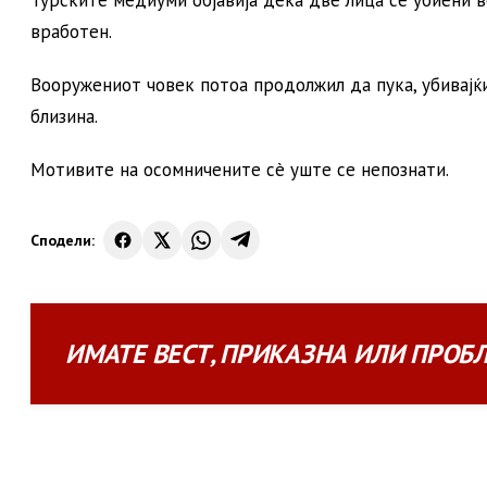
Турските медиуми објавија дека две лица се убиени в
вработен.
Вооружениот човек потоа продолжил да пука, убивајќи
близина.
Мотивите на осомничените сè уште се непознати.
Сподели:
ИМАТЕ
ВЕСТ
,
ПРИКАЗНА
ИЛИ
ПРОБ