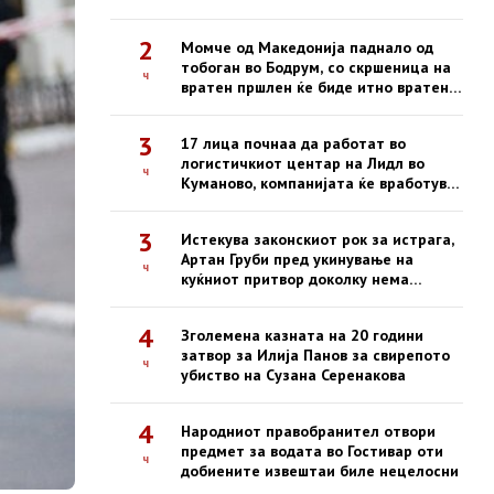
2
Момче од Македонија паднало од
тобоган во Бодрум, со скршеница на
ч
вратен пршлен ќе биде итно вратено
со владиниот авион
3
17 лица почнаа да работат во
логистичкиот центар на Лидл во
ч
Куманово, компанијата ќе вработува
и во наредниот период
3
Истекува законскиот рок за истрага,
Артан Груби пред укинување на
ч
куќниот притвор доколку нема
обвинение до 22 август
4
Зголемена казната на 20 години
затвор за Илија Панов за свирепото
ч
убиство на Сузана Серенакова
4
Народниот правобранител отвори
предмет за водата во Гостивар оти
ч
добиените извештаи биле нецелосни