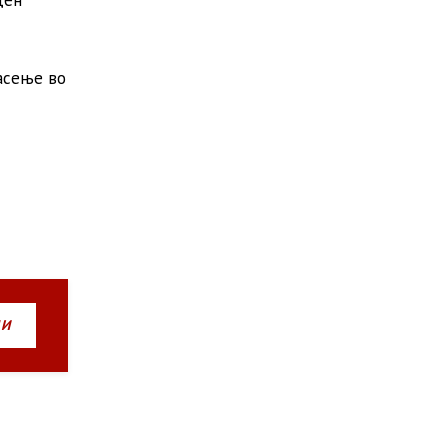
ден
пасење во
НИ