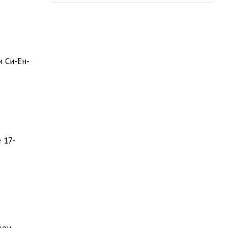
 Си-Ен-
 17-