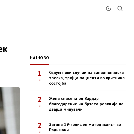
ек
НАЈНОВО
1
Седум нови случаи на западнонилска
треска, тројца пациенти во критична
ч
состојба
2
Жена спасена од Вардар
благодарение на брзата реакција на
ч
двајца минувачи
2
Загина 19-годишен мотоциклист во
Радишани
ч