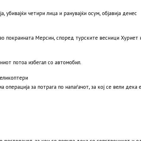
, убивајќи четири лица и ранувајќи осум, објавија денес
во покраината Мерсин, според турските весници Хуриет и
ниот потоа избегал со автомобил.
хеликоптери
 операција за потрага по напаѓачот, за кој се вели дека е