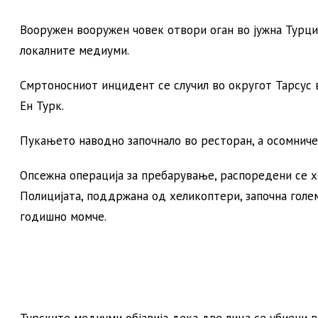
Вооружен вооружен човек отвори оган во јужна Турција
локалните медиуми.
Смртоносниот инцидент се случил во округот Тарсус 
Ен Турк.
Пукањето наводно започнало во ресторан, а осомниче
Опсежна операција за пребарување, распоредени се 
Полицијата, поддржана од хеликоптери, започна голема
годишно момче.