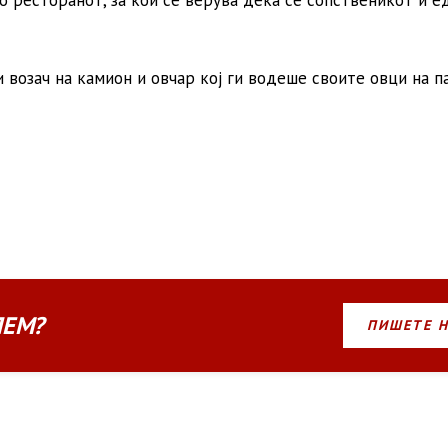
о ресторанот, за кои се верува дека се сопственикот и е
 возач на камион и овчар кој ги водеше своите овци на 
ЛЕМ?
ПИШЕТЕ 