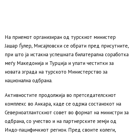
На приемот организиран од турскиот министер
Јашар Ѓулер, Мисајловски се обрати пред присутните,
при што ја истакна успешната билатерална соработка
меѓу Македонија и Турција и упати честитки за
новата зграда на турското Министерство за
национална одбрана.
Активностите продолжија во претседателскиот
комплекс во Анкара, каде се одржа состанокот на
Северноатлантскиот совет во формат на министри за
одбрана, со учество и на партнерските земји од
Индо-пацифичкиот регион. Пред своите колеги,