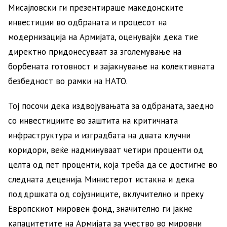
Мисајловски ги презентираше македонските
инвестиции во одбраната и процесот на
модернизација на Армијата, оценувајќи дека тие
директно придонесуваат за зголемување на
борбената готовност и зајакнување на колективната
безбедност во рамки на НАТО.
Тој посочи дека издвојувањата за одбраната, заедно
со инвестициите во заштита на критичната
инфраструктура и изградбата на двата клучни
коридори, веќе надминуваат четири проценти од
целта од пет проценти, која треба да се достигне во
следната деценија. Министерот истакна и дека
поддршката од сојузниците, вклучително и преку
Европскиот мировен фонд, значително ги јакне
капацитетите на Армијата за учество во мировни