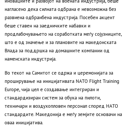
иновациите и развојот на воената индустрија, беше
нагласено дека силната одбрана е невозможна без
развиена одбранбена индустрија. Посебен акцент
беше ставен на заедничките набавки и
продлабочувањето на соработката меѓу сојузниците,
што е од значење и за плановите на македонската
Влада за поддршка на домашните компании од
наменската индустрија.
Во текот на Самитот се одржа и церемонијата за
проширување на иницијативата NATO Flight Training
Europe, чија цел е создавање интегриран и
стандардизиран систем за обука на пилоти,
техничари и воздухопловен персонал според НАТО
стандардите. Македонија е меѓу земјите основачи на
оваа иницијатива.