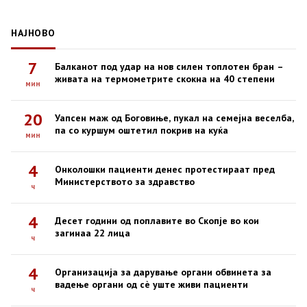
НАЈНОВО
7
Балканот под удар на нов силен топлотен бран –
живата на термометрите скокна на 40 степени
мин
20
Уапсен маж од Боговиње, пукал на семејна веселба,
па со куршум оштетил покрив на куќа
мин
4
Онколошки пациенти денес протестираат пред
Министерството за здравство
ч
4
Десет години од поплавите во Скопје во кои
загинаа 22 лица
ч
4
Организација за дарување органи обвинета за
вадење органи од сè уште живи пациенти
ч