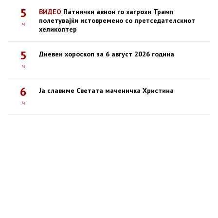
5
ВИДЕО
Патнички авион го загрози Трамп
полетувајќи истовремено со претседателскиот
ч
хеликоптер
5
Дневен хороскоп за 6 август 2026 година
ч
6
Ја славиме Светата маченичка Христина
ч