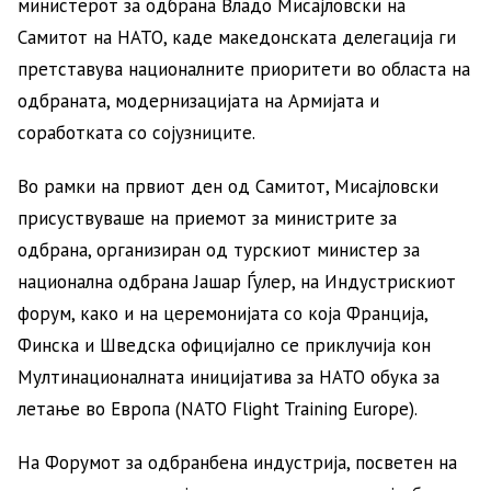
министерот за одбрана Владо Мисајловски на
Самитот на НАТО, каде македонската делегација ги
претставува националните приоритети во областа на
одбраната, модернизацијата на Армијата и
соработката со сојузниците.
Во рамки на првиот ден од Самитот, Мисајловски
присуствуваше на приемот за министрите за
одбрана, организиран од турскиот министер за
национална одбрана Јашар Ѓулер, на Индустрискиот
форум, како и на церемонијата со која Франција,
Финска и Шведска официјално се приклучија кон
Мултинационалната иницијатива за НАТО обука за
летање во Европа (NATO Flight Training Europe).
На Форумот за одбранбена индустрија, посветен на