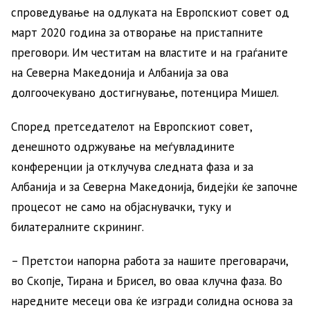
спроведување на одлуката на Европскиот совет од
март 2020 година за отворање на пристапните
преговори. Им честитам на властите и на граѓаните
на Северна Македонија и Албанија за ова
долгоочекувано достигнување, потенцира Мишел.
Според претседателот на Европскиот совет,
денешното одржување на меѓувладините
конференции ја отклучува следната фаза и за
Албанија и за Северна Македонија, бидејќи ќе започне
процесот не само на објаснувачки, туку и
билатералните скрининг.
– Претстои напорна работа за нашите преговарачи,
во Скопје, Тирана и Брисел, во оваа клучна фаза. Во
наредните месеци ова ќе изгради солидна основа за