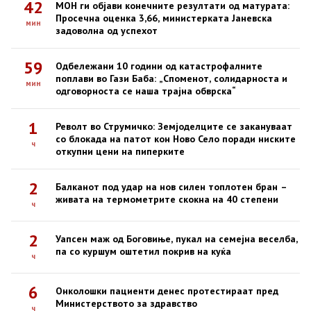
42
МОН ги објави конечните резултати од матурата:
Просечна оценка 3,66, министерката Јаневска
мин
задоволна од успехот
59
Одбележани 10 години од катастрофалните
поплави во Гази Баба: „Споменот, солидарноста и
мин
одговорноста се наша трајна обврска“
1
Револт во Струмичко: Земјоделците се закануваат
со блокада на патот кон Ново Село поради ниските
ч
откупни цени на пиперките
2
Балканот под удар на нов силен топлотен бран –
живата на термометрите скокна на 40 степени
ч
2
Уапсен маж од Боговиње, пукал на семејна веселба,
па со куршум оштетил покрив на куќа
ч
6
Онколошки пациенти денес протестираат пред
Министерството за здравство
ч