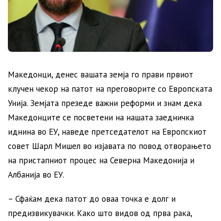
Македонци, денес вашата земја го прави првиот
клучен чекор на патот на преговорите со Европската
Унија. Земјата презеде важни реформи и знам дека
Македонците се посветени на нашата заедничка
иднина во ЕУ, наведе претседателот на Европскиот
совет Шарл Мишел во изјавата по повод отворањето
на пристапниот процес на Северна Македонија и
Албанија во ЕУ.
– Сфаќам дека патот до оваа точка е долг и
предизвикувачки. Како што видов од прва рака,