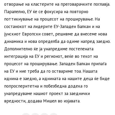
отворање на кластерите на преговарачките поглавја.
Паралелно, ЕУ ќе се фокусира на повторно
поттикнување на процесот на проширување. На
состанокот на лидерите ЕУ-Западен Балкан и на
јунскиот Европски совет, решивме да внесеме нова
динамика и нова определба да одиме напред заедно.
Дополнително ќе ја унапредиме постепената
интеграција на ЕУ и регионот, веќе во текот на
процесот на проширување. Западен Балкан припаѓа
на ЕУ и ние треба да го оствариме тоа. Нашата
иднина е заедно, а иднината на нашите деца ќе биде
попросперитетна и побезбедна додека го
унапредуваме нашиот проект за заеднички
вредности, додава Мишел во изјавата.