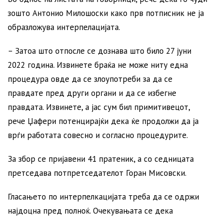
зошто Антонио Милошоски како прв потписник не ја
образложува интерпелацијата.
– Затоа што отпосле се дознава што било 27 јуни
2022 година. Извинете браќа не може ниту една
процедура овде да се злоупотреби за да се
правдате пред други органи и да се избегне
правдата. Извинете, а јас сум бил примитивецот,
рече Џафери потенцирајќи дека ќе продолжи да ја
врѓи работата совесно и согласно процедурите.
За збор се пријавени 41 пратеник, а со седницата
претседава потпретседателот Горан Мисовски.
Гласањето по интерпелкацијата треба да се одржи
најдоцна пред полноќ. Очекувањата се дека