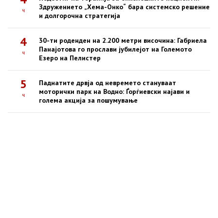
Здружението „Хема-Онко“ бара системско решение
ч
и долгорочна стратегија
4
30-ти роденден на 2.200 метри височина: Габриела
Панајотова го прослави јубилејот на Големото
ч
Езеро на Пелистер
5
Паднатите дрвја од невремето стануваат
моторички парк на Водно: Ѓорѓиевски најави и
ч
голема акција за пошумување