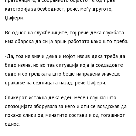
категорија за безбедност, рече, меѓу другото,
Џафери.
Во однос на службениците, тој рече дека службата
има обврска да си ја врши работата како што треба.
-Да, тоа не значи дека и мојот излив дека треба да
биде излив, но во таа ситуација која ја создадовте
овде и со грешката што беше направена значеше
враќање на седницата назад, рече Џафери.
Спикерот истакна дека еден месец слушал што
опозоцијата зборувала за него и оти се воздржал да
покаже слики од минатите состави и од тогашниот
однос.