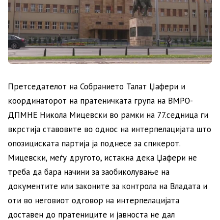
Претседателот на Собранието Талат Џафери и
координаторот на пратеничката група на ВМРО-
ДПМНЕ Никола Мицевски во рамки на 77.седница ги
вкрстија ставовите во однос на интерпелацијата што
опозициската партија ја поднесе за спикерот.
Мицевски, меѓу другото, истакна дека Џафери не
треба да бара начини за заобиколување на
документите или законите за контрола на Владата и
оти во неговиот одговор на интерпелацијата
доставен до пратениците и јавноста не дал