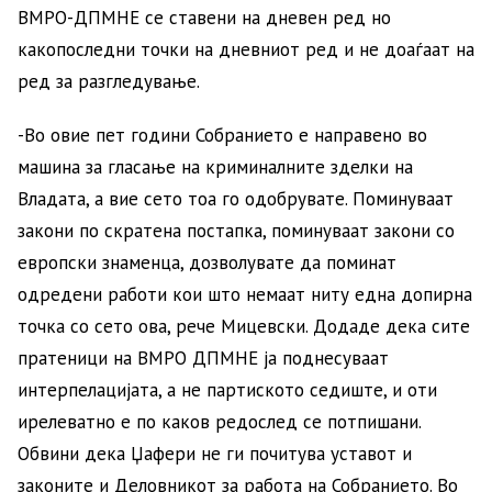
ВМРО-ДПМНЕ се ставени на дневен ред но
какопоследни точки на дневниот ред и не доаѓаат на
ред за разгледување.
-Во овие пет години Собранието е направено во
машина за гласање на криминалните зделки на
Владата, а вие сето тоа го одобрувате. Поминуваат
закони по скратена постапка, поминуваат закони со
европски знаменца, дозволувате да поминат
одредени работи кои што немаат ниту една допирна
точка со сето ова, рече Мицевски. Додаде дека сите
пратеници на ВМРО ДПМНЕ ја поднесуваат
интерпелацијата, а не партиското седиште, и оти
ирелеватно е по каков редослед се потпишани.
Обвини дека Џафери не ги почитува уставот и
законите и Деловникот за работа на Собранието. Во