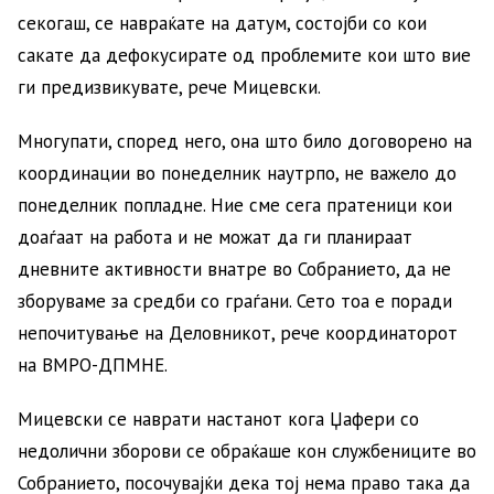
секогаш, се навраќате на датум, состојби со кои
сакате да дефокусирате од проблемите кои што вие
ги предизвикувате, рече Мицевски.
Многупати, според него, она што било договорено на
координации во понеделник наутрпо, не важело до
понеделник попладне. Ние сме сега пратеници кои
доаѓаат на работа и не можат да ги планираат
дневните активности внатре во Собранието, да не
зборуваме за средби со граѓани. Сето тоа е поради
непочитување на Деловникот, рече координаторот
на ВМРО-ДПМНЕ.
Мицевски се наврати настанот кога Џафери со
недолични зборови се обраќаше кон службениците во
Собранието, посочувајќи дека тој нема право така да