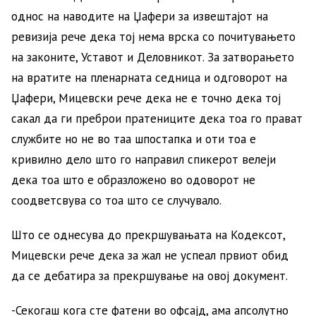
однос на наводите на Џафери за извештајот на
ревизија рече дека тој нема врска со почитувањето
на законите, Уставот и Деловникот. За затворањето
на вратите на пленарната седница и одговорот на
Џафери, Мицевски рече дека не е точно дека тој
сакал да ги преброи пратениците дека тоа го прават
службите но не во таа шпостапка и оти тоа е
кривилно дело што го направил спикерот велеји
дека тоа што е образложено во одоворот не
соодветсвува со тоа што се случувало.
Што се однесува до прекршувањата на Кодексот,
Мицевски рече дека за жал не успеал првиот обид
да се дебатира за прекршување на овој документ.
-Секогаш кога сте фатени во офсајд, ама апсолутно