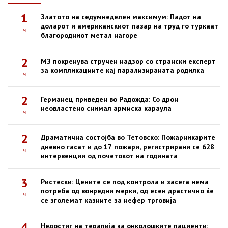
1
Златото на седумнеделен максимум: Падот на
доларот и американскиот пазар на труд го туркаат
ч
благородниот метал нагоре
2
МЗ покренува стручен надзор со странски експерт
за компликациите кај парализираната родилка
ч
2
Германец приведен во Радожда: Со дрон
неовластено снимал армиска караула
ч
2
Драматична состојба во Тетовско: Пожарникарите
дневно гасат и до 17 пожари, регистрирани се 628
ч
интервенции од почетокот на годината
3
Ристески: Цените се под контрола и засега нема
потреба од вонредни мерки, од есен драстично ќе
ч
се зголемат казните за нефер трговија
4
Недостиг на терапија за онколошките пациенти: