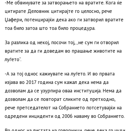
-Ме обвинувате за затворањето на вратите. Кога ќе
цитирате Деловник цитирајте го целосно, рече
Џафери, потенцирајќи дека ако ги затворил вратите
тоа било затоа што тоа било процедура.
За разлика од некој, посочи тој, „не сум ги отворил
вратите за да ги доведам во прашање животите на
луѓето“.
-А за тој однос кажиувате на луѓето. И во првата
изјава во 2017 година сум кажал дека нема да
дозволам да се узурпира оваа институција. Нема да
дозволам да се повторат сликите од претходно,
рече претседателот на Собранието потсетувајќи на
одредени инциденти од 2006 наваму во Собранието.
Во однос на листата на говорници, рече дека го чуди