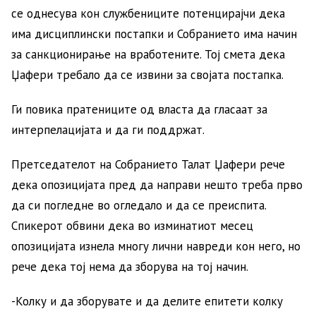
се однесува кон службениците потенцирајчи дека
има дисциплински постапки и Собранието има начин
за санкционирање на вработените. Тој смета дека
Џафери требало да се извини за својата постапка.
Ги повика пратениците од власта да гласаат за
интерпелацијата и да ги поддржат.
Претседателот на Собранието Талат Џафери рече
дека опозицијата пред да направи нешто треба прво
да си погледне во огледало и да се преиспита.
Спикерот обвини дека во изминатиот месец
опозицијата изнела многу лични навреди кон него, но
рече дека тој нема да зборува на тој начин.
-Колку и да зборувате и да делите епитети колку