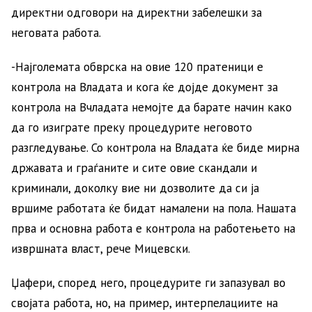
директни одговори на директни забелешки за
неговата работа.
-Најголемата обврска на овие 120 пратеници е
контрола на Владата и кога ќе дојде документ за
контрола на Вчладата немојте да барате начин како
да го изиграте преку процедурите неговото
разгледување. Со контрола на Владата ќе биде мирна
државата и граѓаните и сите овие скандали и
криминали, доколку вие ни дозволите да си ја
вршиме работата ќе бидат намалени на пола. Нашата
прва и основна работа е контрола на работењето на
извршната власт, рече Мицевски.
Џафери, според него, процедурите ги запазувал во
својата работа, но, на пример, интерпелациите на