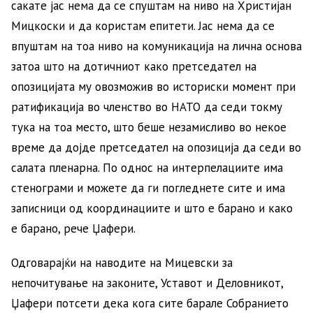
сакате јас нема да се спуштам на ниво на Христијан
Мицкоски и да користам епитети. Јас нема да се
впуштам на тоа ниво на комуникација на лична основа
затоа што на дотичниот како претседател на
опозицијата му овозможив во историски момент при
ратификација во членство во НАТО да седи токму
тука на тоа место, што беше незамисливо во некое
време да дојде претседател на опозиција да седи во
салата пленарна. По однос на интерпелациите има
стенограми и можете да ги погледнете сите и има
записници од координациите и што е барано и како
е барано, рече Џафери.
Одговарајќи на наводите на Мицевски за
непочитување на законите, Уставот и Деловникот,
Џафери потсети дека кога сите барале Собранието