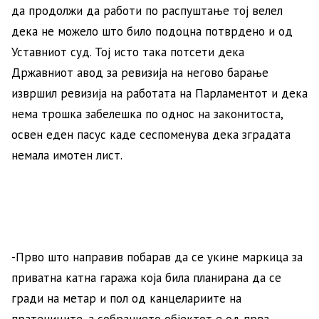
да продолжи да работи по распуштање тој велел
дека не можело што било подоцна потврдено и од
Уставниот суд. Тој исто така потсети дека
Државниот авод за ревизија на негово барање
извршил ревизија на работата на Парламентот и дека
нема трошка забелешка по однос на законитоста,
освен еден пасус каде сеспоменува дека зградата
немала имотен лист.
-Прво што направив побарав да се укине маркица за
приватна катна гаража која била планирана да се
гради на метар и пол од канцелариите на
пратениците, а собранието објектот е од прва