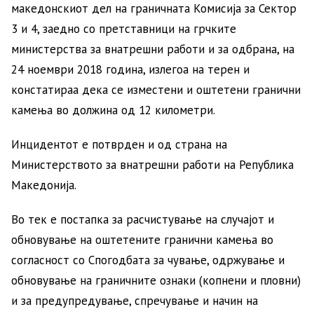
македонскиот дел на граничната Комисија за Сектор
3 и 4, заедно со претставници на грчките
министерства за внатрешни работи и за одбрана, на
24 ноември 2018 година, излегоа на терен и
констатираа дека се изместени и оштетени гранични
камења во должина од 12 километри.
Инцидентот е потврден и од страна на
Министерството за внатрешни работи на Република
Македонија.
Во тек е постапка за расчистување на случајот и
обновување на оштетените гранични камења во
согласност со Спогодбата за чување, одржување и
обновување на граничните ознаки (копнени и пловни)
и за предупредување, спречување и начин на