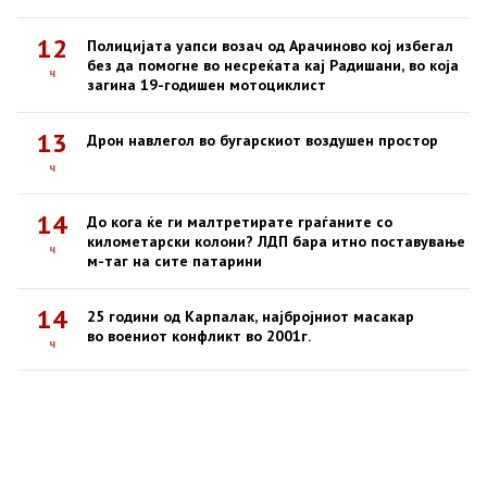
12
Полицијата уапси возач од Арачиново кој избегал
без да помогне во несреќата кај Радишани, во која
ч
загина 19-годишен мотоциклист
13
Дрон навлегол во бугарскиот воздушен простор
ч
14
До кога ќе ги малтретирате граѓаните со
километарски колони? ЛДП бара итно поставување
ч
м-таг на сите патарини
14
25 години од Карпалак, најбројниот масакар
во воениот конфликт во 2001г.
ч