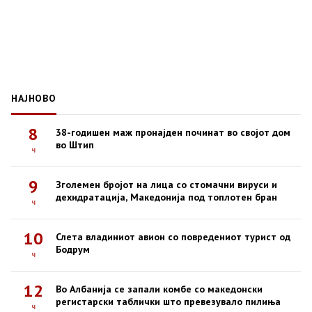
НАЈНОВО
8
38-годишен маж пронајден починат во својот дом
во Штип
ч
9
Зголемен бројот на лица со стомачни вируси и
дехидратација, Македонија под топлотен бран
ч
10
Слета владиниот авион со повредениот турист од
Бодрум
ч
12
Во Албанија се запали комбе со македонски
регистарски таблички што превезувало пилиња
ч