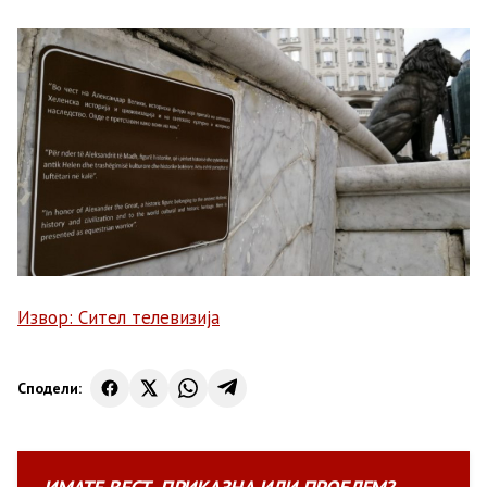
Извор: Сител телевизија
Сподели: