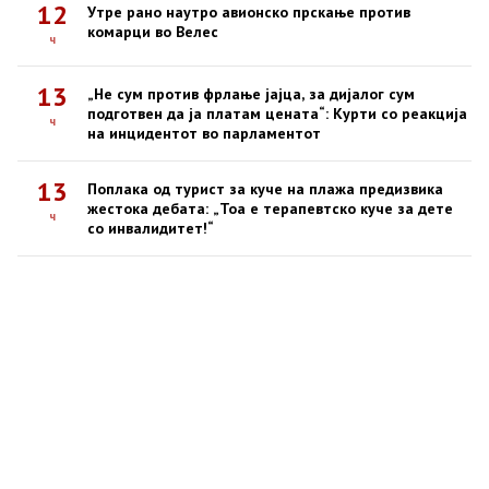
12
Утре рано наутро авионско прскање против
комарци во Велес
ч
13
„Не сум против фрлање јајца, за дијалог сум
подготвен да ја платам цената“: Курти со реакција
ч
на инцидентот во парламентот
13
Поплака од турист за куче на плажа предизвика
жестока дебата: „Тоа е терапевтско куче за дете
ч
со инвалидитет!“