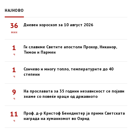
НАЈНОВО
36
Дневен хороскоп за 10 август 2026
мин
1
Ги славиме Светите апостоли Прохор, Никанор,
Тимон и Пармен
ч
1
Сончево и многу топло, температурите до 40
степени
ч
9
На прославата за 35 години независност се појави
знаме со повеќе краци од државното
ч
11
Проф. д-р Кристоф Бенедиктер ја прими Светската
награда на хуманизмот во Охрид
ч