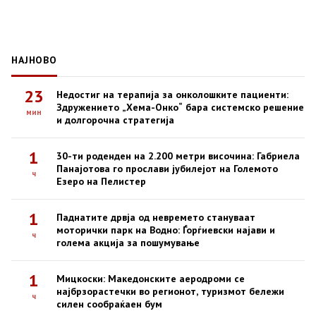
НАЈНОВО
23
Недостиг на терапија за онколошките пациенти:
Здружението „Хема-Онко“ бара системско решение
мин
и долгорочна стратегија
1
30-ти роденден на 2.200 метри височина: Габриела
Панајотова го прослави јубилејот на Големото
ч
Езеро на Пелистер
1
Паднатите дрвја од невремето стануваат
моторички парк на Водно: Ѓорѓиевски најави и
ч
голема акција за пошумување
1
Мицкоски: Македонските аеродроми се
најбрзорастечки во регионот, туризмот бележи
ч
силен сообраќаен бум