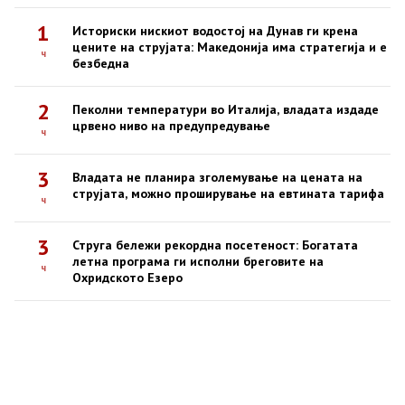
1
Историски нискиот водостој на Дунав ги крена
цените на струјата: Македонија има стратегија и е
ч
безбедна
2
Пеколни температури во Италија, владата издаде
црвено ниво на предупредување
ч
3
Владата не планира зголемување на цената на
струјата, можно проширување на евтината тарифа
ч
3
Струга бележи рекордна посетеност: Богатата
летна програма ги исполни бреговите на
ч
Охридското Езеро