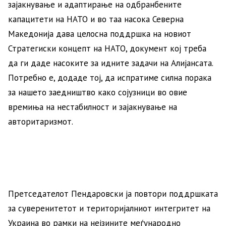
зајакнување и адаптирање на одбранбените
капацитети на НАТО и во таа насока Северна
Македонија дава целосна поддршка на новиот
Стратегиски концепт на НАТО, документ кој треба
да ги даде насоките за идните задачи на Алијансата.
Потребно е, додаде тој, да испратиме силна порака
за нашето заедништво како сојузници во овие
времиња на нестабилност и зајакнување на
авторитаризмот.
Претседателот Пендаровски ја повтори поддршката
за суверенитетот и територијалниот интегритет на
Украина во рамки на нејзините меѓународно