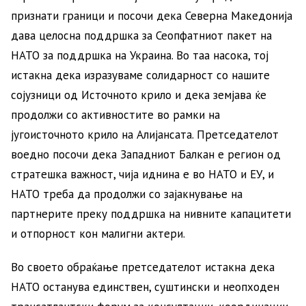
признати граници и посочи дека Северна Македонија
дава целосна поддршка за Сеопфатниот пакет на
НАТО за поддршка на Украина. Во таа насока, тој
истакна дека изразуваме солидарност со нашите
сојузници од Источното крило и дека земјава ќе
продолжи со активностите во рамки на
југоисточното крило на Алијансата. Претседателот
воедно посочи дека Западниот Балкан е регион од
стратешка важност, чија иднина е во НАТО и ЕУ, и
НАТО треба да продолжи со зајакнување на
партнерите преку поддршка на нивните капацитети
и отпорност кон малигни актери.
Во своето обраќање претседателот истакна дека
НАТО останува единствен, суштински и неопходен