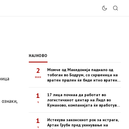
НАЈНОВО
2
Момче од Македонија паднало од
тобоган во Бодрум, со скршеница на
мин
ница
вратен пршлен ќе биде итно вратено
со владиниот авион
1
17 лица почнаа да работат во
логистичкиот центар на Лидл во
 ознаки,
ч
Куманово, компанијата ќе вработува
и во наредниот период
1
Истекува законскиот рок за истрага,
Артан Груби пред укинување на
ч