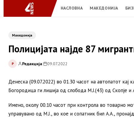
НАСЛОВНА
МАКЕДОНИЈА
БИЗ
Македонија
Полицијата најде 87 мигранти
Редакција
|
09.07.2022
Р
Денеска (09.07.2022) во 01.30 часот на автопатот ка
Богородица ги лишија од слобода М.Ј.(43) од Скопје и А
Имено, околу 00.10 часот при контрола во товарно мот
управувано од М.Ј., во кое и сопатник бил А.А., пронај