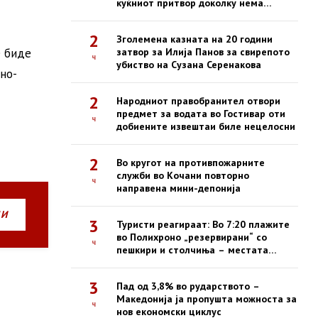
куќниот притвор доколку нема
обвинение до 22 август
2
Зголемена казната на 20 години
е биде
затвор за Илија Панов за свирепото
ч
убиство на Сузана Серенакова
но-
2
Народниот правобранител отвори
предмет за водата во Гостивар оти
ч
добиените извештаи биле нецелосни
2
Во кругот на противпожарните
служби во Кочани повторно
ч
направена мини-депонија
НИ
3
Туристи реагираат: Во 7:20 плажите
во Полихроно „резервирани“ со
ч
пешкири и столчиња – местата
зафатени, луѓето ги нема
3
Пад од 3,8% во рударството –
Македонија ја пропушта можноста за
ч
нов економски циклус