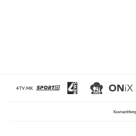
4TV.MK
Контакт
Имп