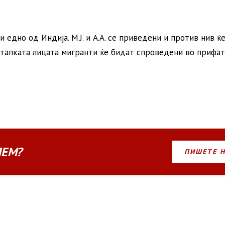
и едно од Индија. М.Ј. и А.А. се приведени и против нив ќ
стапката лицата мигранти ќе бидат спроведени во прифат
ЛЕМ?
ПИШЕТЕ 