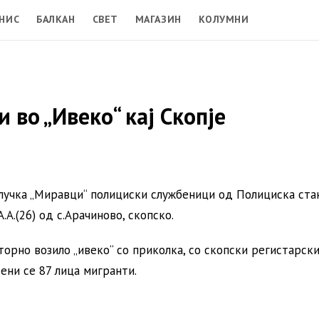
НИС
БАЛКАН
СВЕТ
МАГАЗИН
КОЛУМНИ
 во „Ивеко“ кај Скопје
ј клучка „Миравци“ полициски службеници од Полициска ста
.А.(26) од с.Арачиново, скопско.
орно возило „ивеко“ со приколка, со скопски регистарски
дени се 87 лица мигранти.