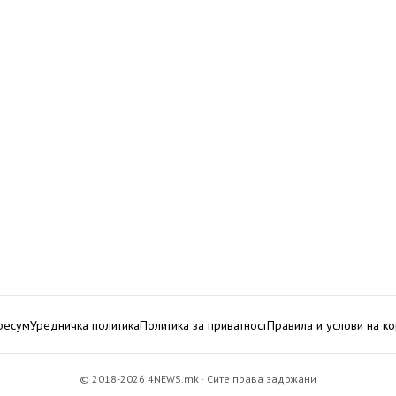
ресум
Уредничка политика
Политика за приватност
Правила и услови на к
© 2018-2026 4NEWS.mk · Сите права задржани