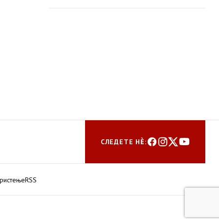
СЛЕДЕТЕ НЀ:
ористење
RSS