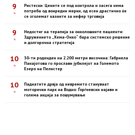
9
Ристески: Цените се под контрола и засега нема
потреба од вонредни мерки, од есен драстично ќе
ч
се зголемат казните за нефер трговија
9
Недостиг на терапија за онколошките пациенти:
Здружението „Хема-Онко“ бара системско решение
ч
и долгорочна стратегија
10
30-ти роденден на 2.200 метри височина: Габриела
Панајотова го прослави јубилејот на Големото
ч
Езеро на Пелистер
10
Паднатите дрвја од невремето стануваат
моторички парк на Водно: Ѓорѓиевски најави и
ч
голема акција за пошумување