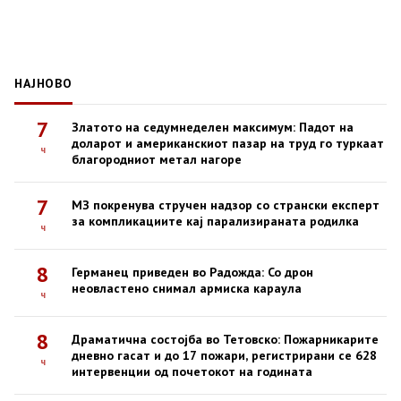
НАЈНОВО
7
Златото на седумнеделен максимум: Падот на
доларот и американскиот пазар на труд го туркаат
ч
благородниот метал нагоре
7
МЗ покренува стручен надзор со странски експерт
за компликациите кај парализираната родилка
ч
8
Германец приведен во Радожда: Со дрон
неовластено снимал армиска караула
ч
8
Драматична состојба во Тетовско: Пожарникарите
дневно гасат и до 17 пожари, регистрирани се 628
ч
интервенции од почетокот на годината