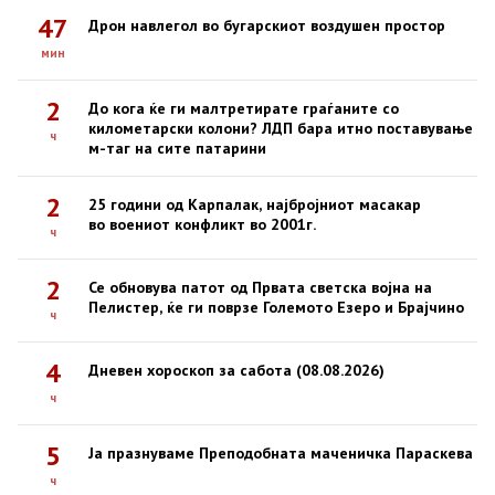
47
Дрон навлегол во бугарскиот воздушен простор
мин
2
До кога ќе ги малтретирате граѓаните со
километарски колони? ЛДП бара итно поставување
ч
м-таг на сите патарини
2
25 години од Карпалак, најбројниот масакар
во воениот конфликт во 2001г.
ч
2
Се обновува патот од Првата светска војна на
Пелистер, ќе ги поврзе Големото Езеро и Брајчино
ч
4
Дневен хороскоп за сабота (08.08.2026)
ч
5
Ја празнуваме Преподобната маченичка Параскева
ч