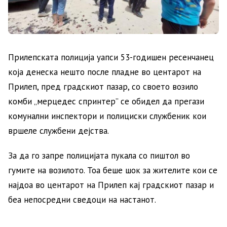
Прилепската полиција уапси 53-годишен ресенчанец
која денеска нешто после пладне во центарот на
Прилеп, пред градскиот пазар, со своето возило
комби „мерцедес спринтер” се обидел да прегази
комунални инспектори и полициски службеник кои
вршеле службени дејства.
За да го запре полицијата пукала со пиштол во
гумите на возилото. Тоа беше шок за жителите кои се
најдоа во центарот на Прилеп кај градскиот пазар и
беа непосредни сведоци на настанот.