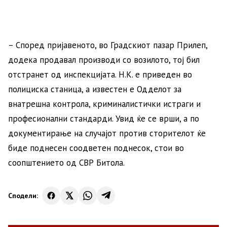
– Според пријавеното, во Градскиот пазар Прилеп,
додека продавал производи со возилото, тој бил
отстранет од инспекцијата. Н.К. е приведен во
полициска станица, а известен е Одделот за
внатрешна контрола, криминалистички истраги и
професионални стандарди. Увид ќе се врши, а по
документирање на случајот против сторителот ќе
биде поднесен соодветен поднесок, стои во
соопштението од СВР Битола.
Сподели: