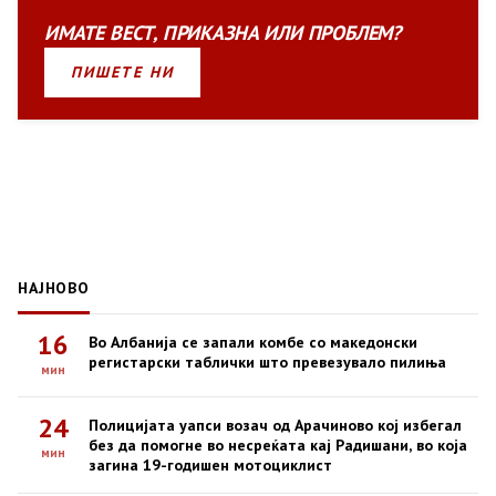
ИМАТЕ
ВЕСТ
,
ПРИКАЗНА
ИЛИ
ПРОБЛЕМ?
ПИШЕТЕ НИ
НАЈНОВО
16
Во Албанија се запали комбе со македонски
регистарски таблички што превезувало пилиња
мин
24
Полицијата уапси возач од Арачиново кој избегал
без да помогне во несреќата кај Радишани, во која
мин
загина 19-годишен мотоциклист