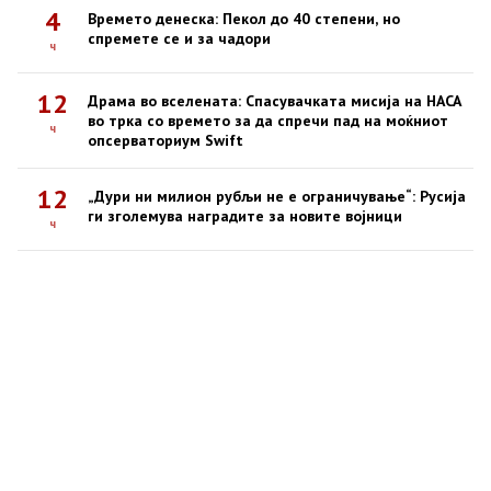
4
Времето денеска: Пекол до 40 степени, но
спремете се и за чадори
ч
12
Драма во вселената: Спасувачката мисија на НАСА
во трка со времето за да спречи пад на моќниот
ч
опсерваториум Swift
12
„Дури ни милион рубљи не е ограничување“: Русија
ги зголемува наградите за новите војници
ч