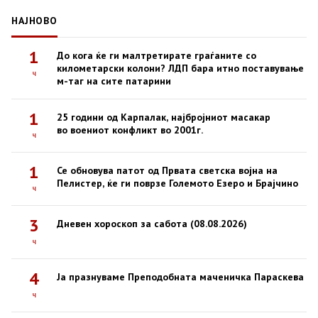
НАЈНОВО
1
До кога ќе ги малтретирате граѓаните со
километарски колони? ЛДП бара итно поставување
ч
м-таг на сите патарини
1
25 години од Карпалак, најбројниот масакар
во воениот конфликт во 2001г.
ч
1
Се обновува патот од Првата светска војна на
Пелистер, ќе ги поврзе Големото Езеро и Брајчино
ч
3
Дневен хороскоп за сабота (08.08.2026)
ч
4
Ја празнуваме Преподобната маченичка Параскева
ч