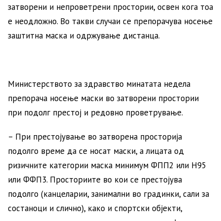
затворени и непроветрени простории, освен кога тоа
е неодложно. Во такви случаи се препорачува носење
заштитна маска и одржување дистанца.
Министерството за здравство минатата недела
препорача носење маски во затворени простории
при подолг престој и редовно проветрување.
– При престојување во затворена просторија
подолго време да се носат маски, а лицата од
ризичните категории маска минимум ФПП2 или Н95
или ФФП3. Просториите во кои се престојува
подолго (канцеларии, занимални во градинки, сали за
состаноци и слично), како и спортски објекти,