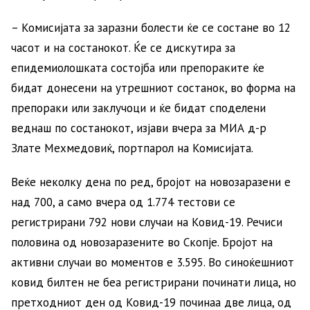
– Комисијата за заразни болести ќе се состане во 12
часот и на состанокот. Ќе се дискутира за
епидемиолошката состојба или препораките ќе
бидат донесени на утрешниот состанок, во форма на
препораки или заклучоци и ќе бидат споделени
веднаш по состанокот, изјави вчера за МИА д-р
Злате Мехмедовиќ, портпарол на Комисијата.
Веќе неколку дена по ред, бројот на новозаразени е
над 700, а само вчера од 1.774 тестови се
регистрирани 792 нови случаи на Ковид-19. Речиси
половина од новозаразените во Скопје. Бројот на
активни случаи во моментов е 3.595. Во синоќешниот
ковид билтен не беа регистрирани починати лица, но
претходниот ден од Ковид-19 починаа две лица, од