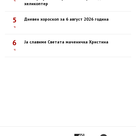
ч
хеликоптер
5
Дневен хороскоп за 6 август 2026 година
ч
6
Ја славиме Светата маченичка Христина
ч