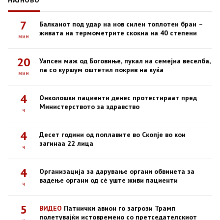
НАЈНОВО
7
Балканот под удар на нов силен топлотен бран –
живата на термометрите скокна на 40 степени
мин
20
Уапсен маж од Боговиње, пукал на семејна веселба,
па со куршум оштетил покрив на куќа
мин
4
Онколошки пациенти денес протестираат пред
Министерството за здравство
ч
4
Десет години од поплавите во Скопје во кои
загинаа 22 лица
ч
4
Организација за дарување органи обвинета за
вадење органи од сè уште живи пациенти
ч
5
ВИДЕО
Патнички авион го загрози Трамп
полетувајќи истовремено со претседателскиот