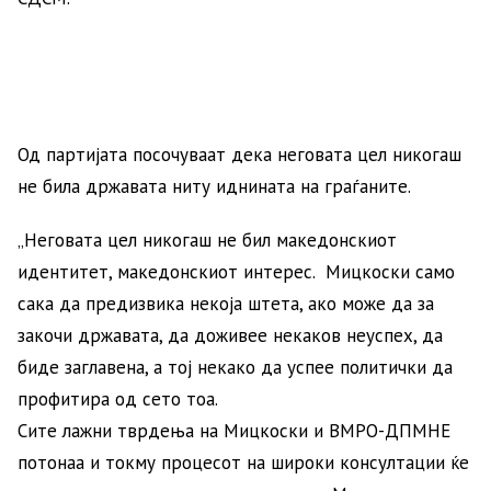
Од партијата посочуваат дека неговата цел никогаш
не била државата ниту иднината на граѓаните.
„Неговата цел никогаш не бил македонскиот
идентитет, македонскиот интерес. Мицкоски само
сака да предизвика некоја штета, ако може да за
закочи државата, да доживее некаков неуспех, да
биде заглавена, а тој некако да успее политички да
профитира од сето тоа.
Сите лажни тврдења на Мицкоски и ВМРО-ДПМНЕ
потонаа и токму процесот на широки консултации ќе