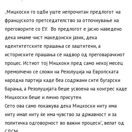
„Мицкоски го одби уште непрочитан предлогот на
француското претседателство за отпочнување на
преговорите со ЕУ. Во предлогот е јасно наведено
дека имаме чист македонски јазик, дека
идентитетските прашања се заштитени, а
историските прашања се надвор од преговарачкиот
процес. Истиот тој Мицкоки пред само некој месец
премолчено се сложи на Резолуција на Европската
народна партија каде беа содржани сите бугарски
барања, а Резолуцијата беше усвоена на конгрес каде
Мицкоски беше и лично присутен.
Сето ова само покажува дека Мицкоски ниту има
ниту имал ниту ќе има чувство за државност и за
политичка одговорност во важни процеси“, велат од
СДСМ.