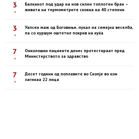
3
Балканот под удар на нов силен топлотен бран –
живата на термометрите скокна на 40 степени
ч
3
Уапсен маж од Боговиње, пукал на семејна веселба,
па со куршум оштетил покрив на куќа
ч
7
Онколошки пациенти денес протестираат пред
Министерството за здравство
ч
7
Десет години од поплавите во Скопје во кои
загинаа 22 лица
ч