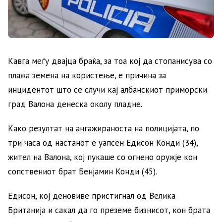
Кавга меѓу двајца браќа, за тоа кој да стопанисува со
плажа земена на користење, е причина за
инцидентот што се случи кај албанскиот приморски
град Валона денеска околу пладне.
Како резултат на ангажираноста на полицијата, по
три часа од настанот е уапсен Едисон Конди (34),
жител на Валона, кој пукаше со огнено оружје кон
сопствениот брат Бенјамин Конди (45).
Едисон, кој деновиве пристигнал од Велика
Британија и сакал да го преземе бизнисот, кон брата