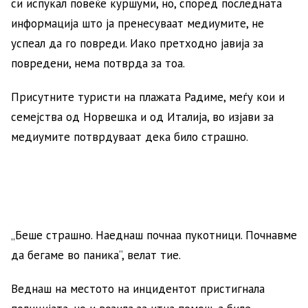
си испукал повеќе куршуми, но, според последната
информација што ја пренесуваат медиумите, не
успеал да го повреди. Иако претходно јавија за
повредени, нема потврда за тоа.
Присутните туристи на плажата Радиме, меѓу кои и
семејства од Норвешка и од Италија, во изјави за
медиумите потврдуваат дека било страшно.
„Беше страшно. Наеднаш почнаа пукотници. Почнавме
да бегаме во паника“, велат тие.
Веднаш на местото на инцидентот пристигнала