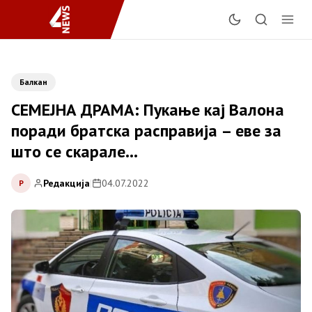
Балкан
СЕМЕЈНА ДРАМА: Пукање кај Валона
поради братска расправија – еве за
што се скарале…
Редакција
|
04.07.2022
Р