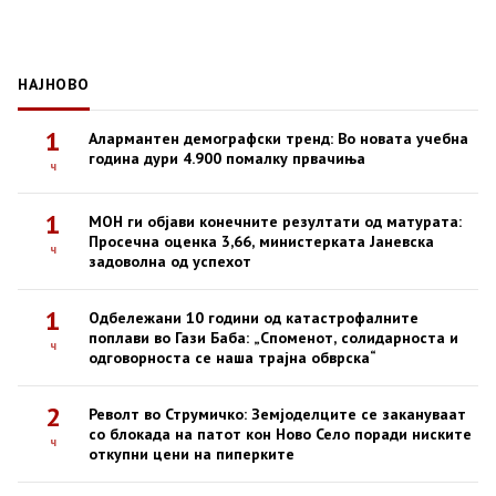
НАЈНОВО
1
Алармантен демографски тренд: Во новата учебна
година дури 4.900 помалку првачиња
ч
1
МОН ги објави конечните резултати од матурата:
Просечна оценка 3,66, министерката Јаневска
ч
задоволна од успехот
1
Одбележани 10 години од катастрофалните
поплави во Гази Баба: „Споменот, солидарноста и
ч
одговорноста се наша трајна обврска“
2
Револт во Струмичко: Земјоделците се закануваат
со блокада на патот кон Ново Село поради ниските
ч
откупни цени на пиперките