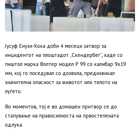
Јусуф Енузи-Кока доби 4 месеци затвор за
инцидентот на плоштадот „Скендербег“, каде со
пиштол марка Волтер модел Р 99 со калибар 9х19
мм, кој го поседувал со дозвола, предизвикал
значителна опасност за животот или телото на
луѓето.
Во моментов, тој е во домашен притвор се до
стапување на правосилноста на првостепената
одлука.