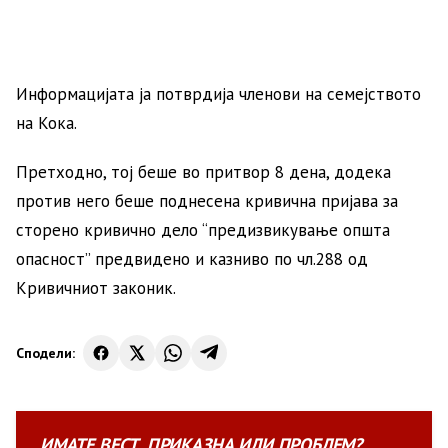
Информацијата ја потврдија членови на семејството
на Кока.
Претходно, тој беше во притвор 8 дена, додека
против него беше поднесена кривична пријава за
сторено кривично дело “предизвикување општа
опасност” предвидено и казниво по чл.288 од
Кривичниот законик.
Сподели:
ИМАТЕ
ВЕСТ
,
ПРИКАЗНА
ИЛИ
ПРОБЛЕМ?