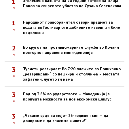
1
Зголемена казната на 20 години затвор за Илија
Панов за свирепото убиство на Сузана Серенакова
ч
1
Народниот правобранител отвори предмет за
водата во Гостивар оти добиените извештаи биле
ч
нецелосни
2
Во кругот на противпожарните служби во Кочани
повторно направена мини-депонија
ч
3
Туристи реагираат: Во 7:20 плажите во Полихроно
„резервирани“ со пешкири и столчиња – местата
ч
зафатени, луѓето ги нема
3
Пад од 3,8% во рударството – Македонија ја
пропушта можноста за нов економски циклус
ч
3
„Чекаме срце за мојот 23-годишен син – да
донираме и да спасиме животи!“
ч