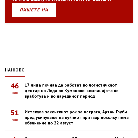
ПИШЕТЕ НИ
НАЈНОВО
46
17 лица почнаа да работат во логистичкиот
центар на Лидл во Куманово, компанијата ќе
мин
вработува и во наредниот период
51
Истекува законскиот рок за истрага, Артан Груби
пред укинување на куќниот притвор доколку нема
мин
обвинение до 22 август