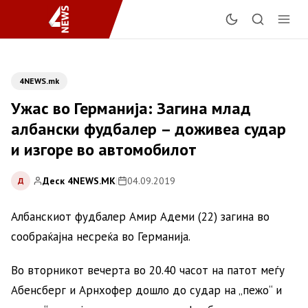
4NEWS.mk
Ужас во Германија: Загина млад
албански фудбалер – доживеа судар
и изгоре во автомобилот
Деск 4NEWS.MK
|
04.09.2019
Д
Албанскиот фудбалер Амир Адеми (22) загина во
сообраќајна несреќа во Германија.
Во вторникот вечерта во 20.40 часот на патот меѓу
Абенсберг и Арнхофер дошло до судар на „пежо“ и