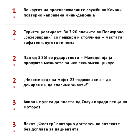
1
Во кругот на противпожарните служби во Кочани
повторно направена мини-депонија
ч
2
Туристи реагираат: Во 7:20 плажите во Полихроно
„резервирани“ со пешкири и столчиња – местата
ч
зафатени, луѓето ги нема
2
Пад од 3,8% во рударството – Македонија ја
пропушта можноста за нов економски циклус
ч
2
„Чекаме срце за мојот 23-годишен син – да
донираме и да спасиме животи!“
ч
3
Авион не успеа да полета од Солун поради птица во
моторот
ч
3
Лекот „Фостер“ повторно достапен во аптеките
без доплата за пациентите
ч