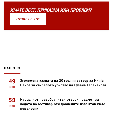
ИМАТЕ
ВЕСТ
,
ПРИКАЗНА
ИЛИ
ПРОБЛЕМ?
ПИШЕТЕ НИ
НАЈНОВО
49
Зголемена казната на 20 години затвор за Илија
Панов за свирепото убиство на Сузана Серенакова
мин
58
Народниот правобранител отвори предмет за
водата во Гостивар оти добиените извештаи биле
мин
нецелосни