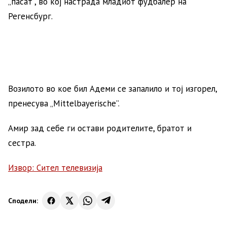
„пасат“, во кој настрада младиот фудбалер на
Регенсбург.
Возилото во кое бил Адеми се запалило и тој изгорел,
пренесува „Мittelbayerische”.
Амир зад себе ги остави родителите, братот и
сестра.
Извор: Сител телевизија
Сподели: