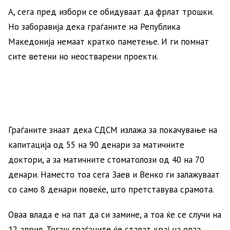
А, сега пред избори се обидуваат да фрлат трошки.
Но заборавија дека граѓаните на Република
Македонија немаат кратко паметење. И ги помнат
сите ветени но неостварени проекти.
Граѓаните знаат дека СДСМ излажа за покачување на
капитација од 55 на 90 денари за матичните
доктори, а за матичните стоматолози од 40 на 70
денари. Наместо тоа сега Заев и Венко ги залажуваат
со само 8 денари повеќе, што претставува срамота.
Оваа влада е на пат да си замине, а тоа ќе се случи на
12 април. Тогаш граѓаните ќе стават крај на оваа