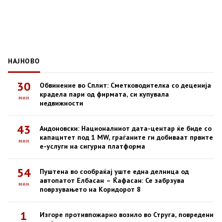
НАЈНОВО
30
Обвинение во Сплит: Сметководителка со деценија
крадела пари од фирмата, си купувала
мин
недвижности
43
Андоновски: Националниот дата-центар ќе биде со
капацитет под 1 MW, граѓаните ги добиваат првите
мин
е-услуги на сигурна платформа
54
Пуштена во сообраќај уште една делница од
автопатот Елбасан – Ќафасан: Се забрзува
мин
поврзувањето на Коридорот 8
1
Изгоре противпожарно возило во Струга, повредени