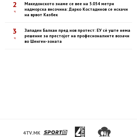
2
Македонското знаме се вее на 5.054 метри
надморска височина: Дарко Костадинов се искачи
ч
на врвот Казбек
3
Западен Балкан пред нов протест: ЕУ сè уште нема
решение за престојот на професионалните возачи
ч
во Шенген-зоната
4TV.MK