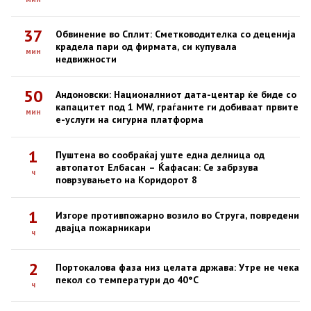
37
Обвинение во Сплит: Сметководителка со деценија
крадела пари од фирмата, си купувала
мин
недвижности
50
Андоновски: Националниот дата-центар ќе биде со
капацитет под 1 MW, граѓаните ги добиваат првите
мин
е-услуги на сигурна платформа
1
Пуштена во сообраќај уште една делница од
автопатот Елбасан – Ќафасан: Се забрзува
ч
поврзувањето на Коридорот 8
1
Изгоре противпожарно возило во Струга, повредени
двајца пожарникари
ч
2
Портокалова фаза низ целата држава: Утре не чека
пекол со температури до 40°C
ч