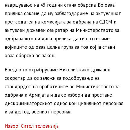
навршување на 45 години стана обврска. Во оваа
прилика сакаме да му заблагодариме на актуелниот
претседател на комисијата за одбрана на СДСМ и
актуелен државен секретар на Министерството за
одбрана што ни дава прилика да ги потсетиме
војниците од оваа целна група за тоа кој ја стави
оваа обврска во закон.
Воедно го охрабруваме Николиќ како државен
секретар да се заложи за подобрување на
стандардот на вработените во Министерството за
одбрана и Армијата и да се избори да престане
дискриминаторскиот однос кон цивилниот персонал
и за дел од воениот персонал.
Извор: Сител телевизија