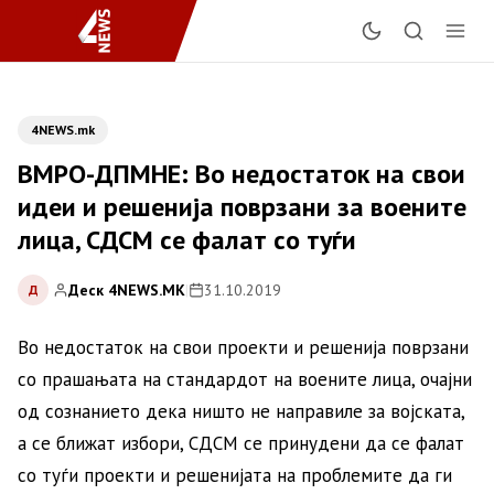
4NEWS.mk
ВМРО-ДПМНЕ: Во недостаток на свои
идеи и решенија поврзани за воените
лица, СДСМ се фалат со туѓи
Деск 4NEWS.MK
|
31.10.2019
Д
Во недостаток на свои проекти и решенија поврзани
со прашањата на стандардот на воените лица, очајни
од сознанието дека ништо не направиле за војската,
а се ближат избори, СДСМ се принудени да се фалат
со туѓи проекти и решенијата на проблемите да ги