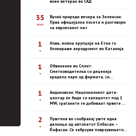
воен ветеран во САД
35
Вучиќ приреди вечера за Зеленски:
Прва официјална посета и разговори
мин
за европскиот пат
1
Нова, моќна ерупција на Етна го
блокираше аеродромот во Катанија
ч
1
Обвинение во Сплит:
Сметководителка со деценија
ч
крадела пари од фирмата, си
купувала недвижности
1
Андоновски: Националниот дата-
центар ќе биде со капацитет под 1
ч
MW, граѓаните ги добиваат првите е-
услуги на сигурна платформа
2
Пуштена во сообраќај уште една
делница од автопатот Елбасан –
ч
Ќафасан: Се забрзува поврзувањето
на Коридорот 8