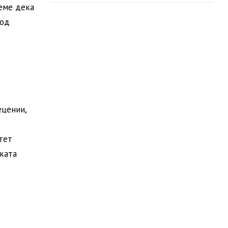
еме дека
 од
ецении,
тет
ката