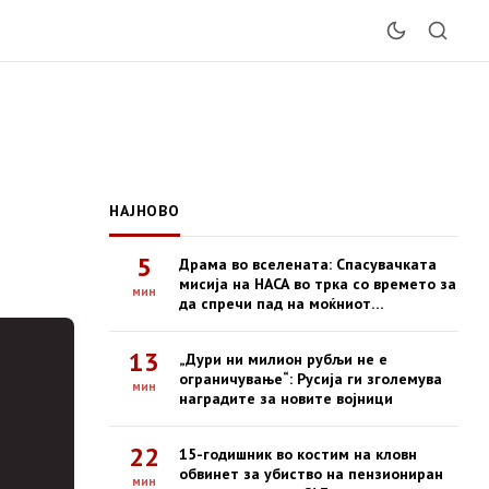
НАЈНОВО
5
Драма во вселената: Спасувачката
мисија на НАСА во трка со времето за
мин
да спречи пад на моќниот
опсерваториум Swift
13
„Дури ни милион рубљи не е
ограничување“: Русија ги зголемува
мин
наградите за новите војници
22
15-годишник во костим на кловн
обвинет за убиство на пензиониран
мин