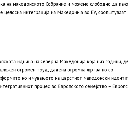
ука на македонското Собрание и можеме слободно да каж
 е целосна интеграција на Македонија во ЕУ, соопштуваат
пската иднина на Северна Македонија која низ години, д
 вложен огромен труд, дадена огромна жртва но со
еформите но и чувањето на цврстиот македонски иденти
интегративниот процес во Европското семејство – Европс