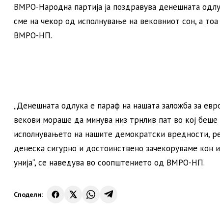
ВМРО-Народна партија ја поздравува денешната одл
сме на чекор од исполнување на вековниот сон, а тоа
ВМРО-НП.
„Денешната одлука е параф на нашата заложба за евро
векови мораше да минува низ трнлив пат во кој беше
исполнувањето на нашите демократски вредности, р
денеска сигурно и достоинствено зачекоруваме кон 
унија“, се наведува во соопштението од ВМРО-НП.
Сподели: