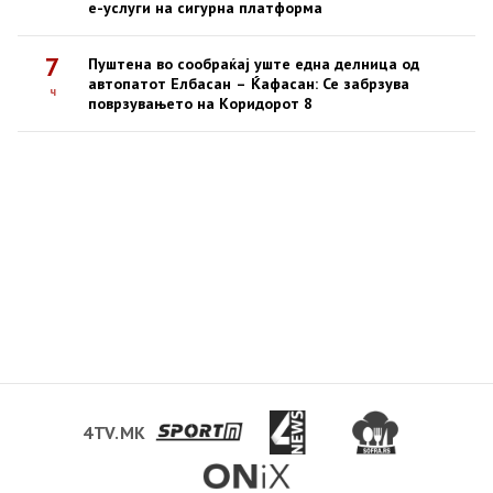
е-услуги на сигурна платформа
7
Пуштена во сообраќај уште една делница од
автопатот Елбасан – Ќафасан: Се забрзува
ч
поврзувањето на Коридорот 8
4TV.MK