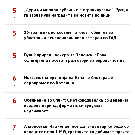
5
„Дури ни милион рубљи не е ограничување“: Русија
ги зголемува наградите за новите војници
ч
5
15-годишник во костим на кловн обвинет за
убиство на пензиониран воен ветеран во САД
ч
5
Вучиќ приреди вечера за Зеленски: Прва
официјална посета и разговори за европскиот пат
ч
6
Нова, моќна ерупција на Етна го блокираше
аеродромот во Катанија
ч
6
Обвинение во Сплит: Сметководителка со деценија
крадела пари од фирмата, си купувала
ч
недвижности
7
Андоновски: Националниот дата-центар ќе биде со
капацитет под 1 MW, граѓаните ги добиваат првите
ч