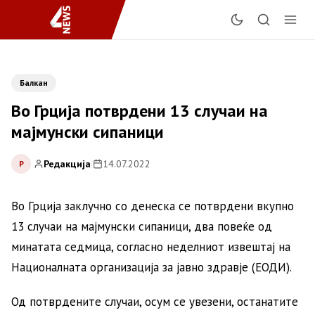
Балкан
Во Грција потврдени 13 случаи на
мајмунски сипаници
Редакција
|
14.07.2022
Р
Во Грција заклучно со денеска се потврдени вкупно
13 случаи на мајмунски сипаници, два повеќе од
минатата седмица, согласно неделниот извештај на
Националната организација за јавно здравје (ЕОДИ).
Од потврдените случаи, осум се увезени, останатите