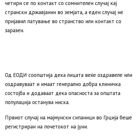
четири се по контакт со сомнителен случај кај
странски државјанин во земјата, а еден случај не
пријавил патување во странство или контакт со
заразен.
Од ЕОДИ соопштија дека лицата веќе оздравеле или
оздравуваат и имаат генерално добра клиничка
состојба и додаваат дека опасноста за општата
популација останува ниска.
Првиот случај на мајмунски сипаници во Грција беше
регистриран на почетокот на јуни.