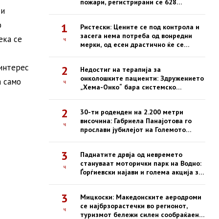
пожари, регистрирани се 628
 и
интервенции од почетокот на
годината
о
1
Ристески: Цените се под контрола и
засега нема потреба од вонредни
ека се
ч
мерки, од есен драстично ќе се
зголемат казните за нефер трговија
 интерес
2
Недостиг на терапија за
онколошките пациенти: Здружението
а само
ч
„Хема-Онко“ бара системско
решение и долгорочна стратегија
2
30-ти роденден на 2.200 метри
височина: Габриела Панајотова го
ч
прослави јубилејот на Големото
Езеро на Пелистер
3
Паднатите дрвја од невремето
стануваат моторички парк на Водно:
ч
Ѓорѓиевски најави и голема акција за
пошумување
3
Мицкоски: Македонските аеродроми
се најбрзорастечки во регионот,
ч
туризмот бележи силен сообраќаен