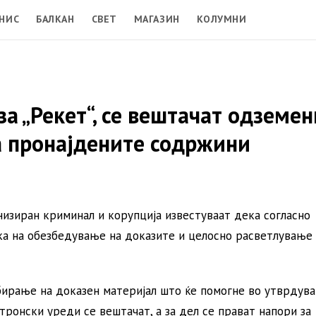
НИС
БАЛКАН
СВЕТ
МАГАЗИН
КОЛУМНИ
за „Рекет“, се вештачат одземе
 пронајдените содржини
низиран криминал и корупција известуваат дека согласно
ка на обезбедување на доказите и целосно расветлување
ибирање на доказен материјал што ќе помогне во утврдув
тронски уреди се вештачат, а за дел се прават напори за