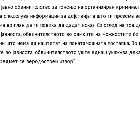
јавно обвинителство за гонење на организиран криминал
а споделува информации за дејствијата што ги презема в
ма во план да ги повика да дадат исказ. Со оглед на тоа д
јавноста, обвинителството во рамките на можностите ќе
ии што нема да наштетат на понатамошната постапка. Во
е во јавноста, обвинителството уште еднаш укажува дек
редмет се веродостоен извор“.