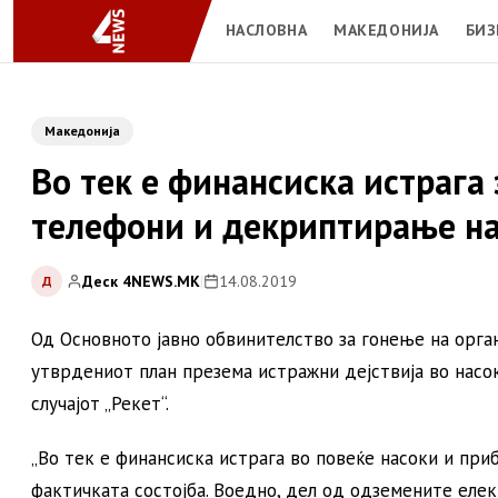
НАСЛОВНА
МАКЕДОНИЈА
БИЗ
Македонија
Во тек е финансиска истрага 
телефони и декриптирање на
Деск 4NEWS.MK
|
14.08.2019
Д
Од Основното јавно обвинителство за гонење на орга
утврдениот план презема истражни дејствија во насо
случајот „Рекет“.
„Во тек е финансиска истрага во повеќе насоки и пр
фактичката состојба. Воедно, дел од одземените елек