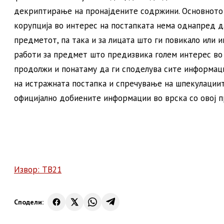
декриптирање на пронајдените содржини. Основното 
корупција во интерес на постапката нема однапред д
предметот, па така и за лицата што ги повикало или и
работи за предмет што предизвика голем интерес во 
продолжи и понатаму да ги споделува сите информац
на истражната постапка и спречување на шпекулациит
официјално добиените информации во врска со овој п
Извор: ТВ21
Сподели: