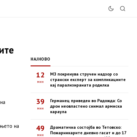
ните
НАЈНОВО
12
МЗ покренува стручен надзор со
странски експерт за компликациите
мин
кај парализираната родилка
39
Германец приведен во Радожда: Со
 на
дрон неовластено снимал армиска
мин
караула
ањето на
49
Драматична состојба во Тетовско:
Пожарникарите дневно гасат и до 17
мин