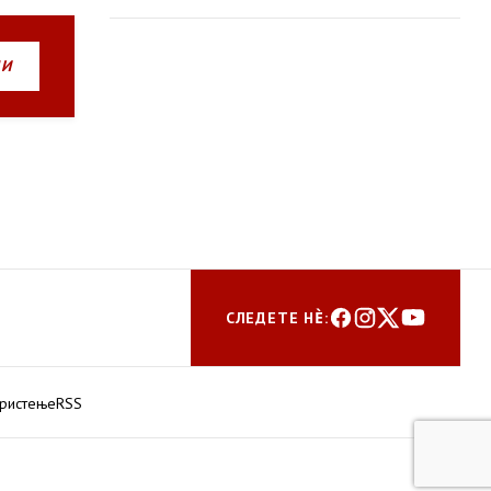
бум
НИ
СЛЕДЕТЕ НЀ:
ористење
RSS