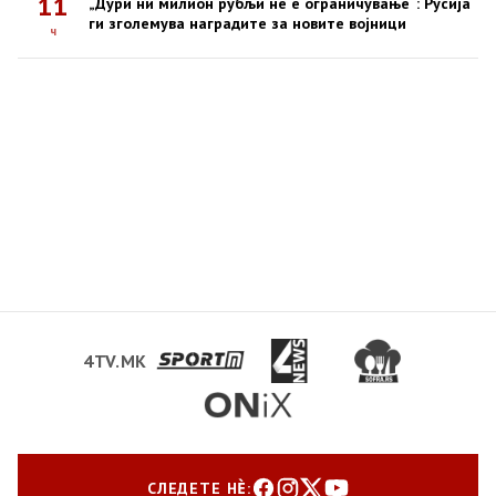
11
„Дури ни милион рубљи не е ограничување“: Русија
ги зголемува наградите за новите војници
ч
4TV.MK
СЛЕДЕТЕ НЀ: