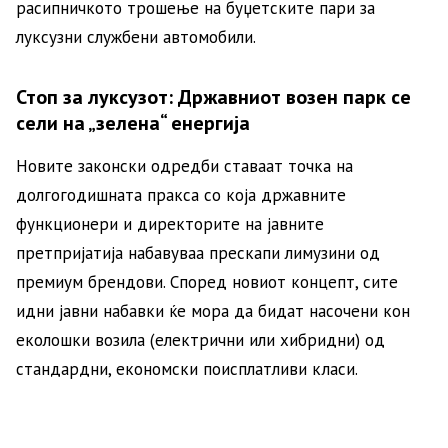
расипничкото трошење на буџетските пари за
луксузни службени автомобили.
Стоп за луксузот: Државниот возен парк се
сели на „зелена“ енергија
Новите законски одредби ставаат точка на
долгогодишната пракса со која државните
функционери и директорите на јавните
претпријатија набавуваа прескапи лимузини од
премиум брендови. Според новиот концепт, сите
идни јавни набавки ќе мора да бидат насочени кон
еколошки возила (електрични или хибридни) од
стандардни, економски поисплатливи класи.