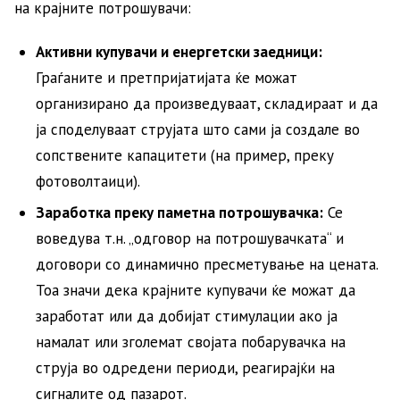
на крајните потрошувачи:
Активни купувачи и енергетски заедници:
Граѓаните и претпријатијата ќе можат
организирано да произведуваат, складираат и да
ја споделуваат струјата што сами ја создале во
сопствените капацитети (на пример, преку
фотоволтаици).
Заработка преку паметна потрошувачка:
Се
воведува т.н. „одговор на потрошувачката“ и
договори со динамично пресметување на цената.
Тоа значи дека крајните купувачи ќе можат да
заработат или да добијат стимулации ако ја
намалат или зголемат својата побарувачка на
струја во одредени периоди, реагирајќи на
сигналите од пазарот.