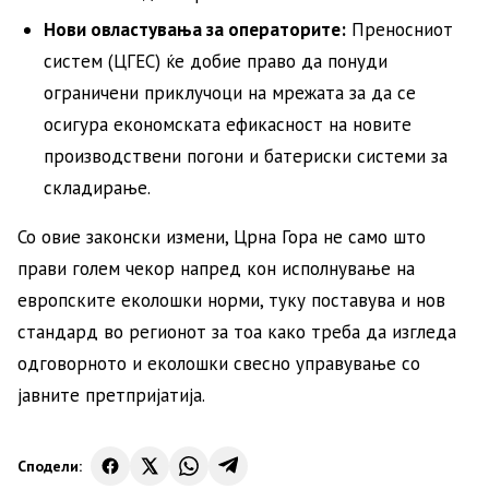
Нови овластувања за операторите:
Преносниот
систем (ЦГЕС) ќе добие право да понуди
ограничени приклучоци на мрежата за да се
осигура економската ефикасност на новите
производствени погони и батериски системи за
складирање.
Со овие законски измени, Црна Гора не само што
прави голем чекор напред кон исполнување на
европските еколошки норми, туку поставува и нов
стандард во регионот за тоа како треба да изгледа
одговорното и еколошки свесно управување со
јавните претпријатија.
Сподели: