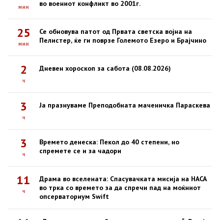
во воениот конфликт во 2001г.
мин
25
Се обновува патот од Првата светска војна на
Пелистер, ќе ги поврзе Големото Езеро и Брајчино
мин
2
Дневен хороскоп за сабота (08.08.2026)
ч
3
Ја празнуваме Преподобната маченичка Параскева
ч
3
Времето денеска: Пекол до 40 степени, но
спремете се и за чадори
ч
11
Драма во вселената: Спасувачката мисија на НАСА
во трка со времето за да спречи пад на моќниот
ч
опсерваториум Swift