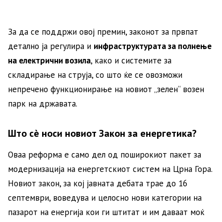
За да се поддржи овој премин, законот за првпат
детално ја регулира и
инфраструктурата за полнење
на електрични возила
, како и системите за
складирање на струја, со што ќе се овозможи
непречено функционирање на новиот „зелен“ возен
парк на државата.
Што сè носи новиот Закон за енергетика?
Оваа реформа е само дел од поширокиот пакет за
модернизација на енергетскиот систем на Црна Гора.
Новиот закон, за кој јавната дебата трае до 16
септември, воведува и целосно нови категории на
пазарот на енергија кои ги штитат и им даваат моќ