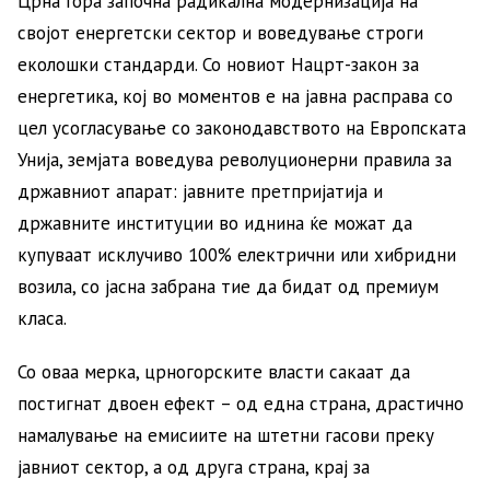
Црна Гора започна радикална модернизација на
својот енергетски сектор и воведување строги
еколошки стандарди. Со новиот Нацрт-закон за
енергетика, кој во моментов е на јавна расправа со
цел усогласување со законодавството на Европската
Унија, земјата воведува револуционерни правила за
државниот апарат: јавните претпријатија и
државните институции во иднина ќе можат да
купуваат исклучиво 100% електрични или хибридни
возила, со јасна забрана тие да бидат од премиум
класа.
Со оваа мерка, црногорските власти сакаат да
постигнат двоен ефект – од една страна, драстично
намалување на емисиите на штетни гасови преку
јавниот сектор, а од друга страна, крај за