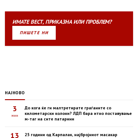
ИМАТЕ
ВЕСТ
,
ПРИКАЗНА
ИЛИ
ПРОБЛЕМ?
ПИШЕТЕ НИ
НАЈНОВО
3
До кога ќе ги малтретирате граѓаните со
километарски колони? ЛДП бара итно поставување
мин
м-таг на сите патарини
13
25 години од Карпалак, најбројниот масакар