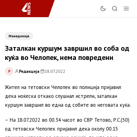
Македонија
Заталкан куршум завршил во соба од
куќа во Челопек, нема повредени
Редакција
|
18.07.2022
Р
Жител на тетовски Челопек во полиција пријавил
дека ноќеска откако слушнал истрели, заталкан
куршум завршил во една од собите во неговата куќа.
– На 18.07.2022 во 00.34 часот во СВР Тетово, Р.С.(50)
од тетовски Челопек пријавил дека околу 00.15