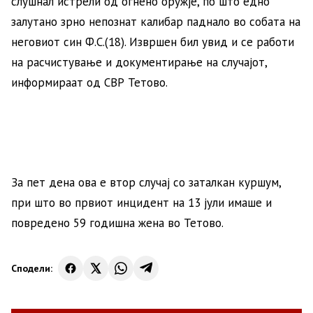
слушнал истрели од огнено оружје, по што едно
залутано зрно непознат калибар паднало во собата на
неговиот син Ф.С.(18). Извршен бил увид и се работи
на расчистување и документирање на случајот,
информираат од СВР Тетово.
За пет дена ова е втор случај со заталкан куршум,
при што во првиот инцидент на 13 јули имаше и
повредено 59 годишна жена во Тетово.
Сподели: