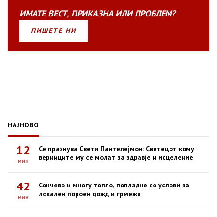
ИМАТЕ
ВЕСТ
,
ПРИКАЗНА
ИЛИ
ПРОБЛЕМ?
ПИШЕТЕ НИ
НАЈНОВО
12
Се празнува Свети Пантелејмон: Светецот кому
верниците му се молат за здравје и исцеление
мин
42
Сончево и многу топло, попладне со услови за
локален пороен дожд и грмежи
мин