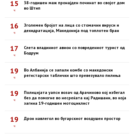
15
38-годишен маж пронајден починат во својот дом
во Штип
ч
16
Зголемен бројот на лица со стомачни вируси и
дехидратација, Македонија под топлотен бран
ч
17
Слета владиниот авион со повредениот турист од
Бодрум
ч
19
Во Албанија се запали комбе со македонски
регистарски таблички што превезувало пилиња
ч
19
Полицијата уапси возач од Арачиново кој избегал
без да помогне во несреќата кај Радишани, во која
ч
загина 19-годишен мотоциклист
19
Дрон навлегол во бугарскиот воздушен простор
ч