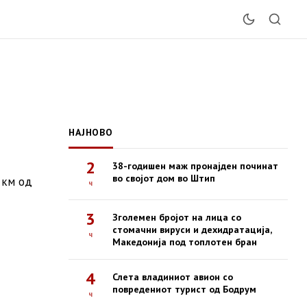
НАЈНОВО
2
38-годишен маж пронајден починат
во својот дом во Штип
 км од
ч
3
Зголемен бројот на лица со
стомачни вируси и дехидратација,
ч
Македонија под топлотен бран
4
Слета владиниот авион со
повредениот турист од Бодрум
ч