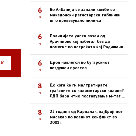
6
Во Албанија се запали комбе со
македонски регистарски таблички
ч
што превезувало пилиња
6
Полицијата уапси возач од
Арачиново кој избегал без да
ч
помогне во несреќата кај Радишани,
во која загина 19-годишен
мотоциклист
6
Дрон навлегол во бугарскиот
НИ
воздушен простор
ч
8
До кога ќе ги малтретирате
граѓаните со километарски колони?
ч
ЛДП бара итно поставување м-таг на
сите патарини
8
25 години од Карпалак, најбројниот
масакар во воениот конфликт во
ч
2001г.