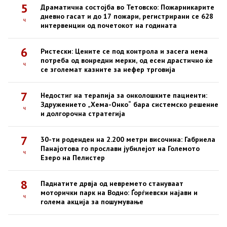
5
Драматична состојба во Тетовско: Пожарникарите
дневно гасат и до 17 пожари, регистрирани се 628
ч
интервенции од почетокот на годината
6
Ристески: Цените се под контрола и засега нема
потреба од вонредни мерки, од есен драстично ќе
ч
се зголемат казните за нефер трговија
7
Недостиг на терапија за онколошките пациенти:
Здружението „Хема-Онко“ бара системско решение
ч
и долгорочна стратегија
7
30-ти роденден на 2.200 метри височина: Габриела
Панајотова го прослави јубилејот на Големото
ч
Езеро на Пелистер
8
Паднатите дрвја од невремето стануваат
моторички парк на Водно: Ѓорѓиевски најави и
ч
голема акција за пошумување