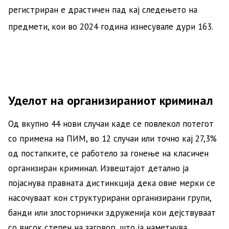
регистриран е драстичен пад кај следењето на
предмети, кои во 2024 година изнесувале дури 163
.
Уделот на организираниот криминал
Од вкупно 44 нови случаи каде се повлекол потегот
со примена на ПИМ, во 12 случаи или точно кај 27,3%
од постапките, се работело за гонење на класичен
организиран криминал. Извештајот детално ја
појаснува правната дистинкција дека овие мерки се
насочуваат кон структурирани организирани групи,
банди или злосторнички здруженија кои дејствуваат
со висок степен на заговор, што ја наметнува