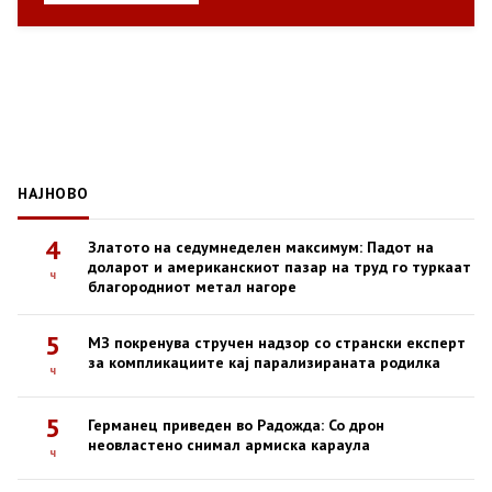
НАЈНОВО
4
Златото на седумнеделен максимум: Падот на
доларот и американскиот пазар на труд го туркаат
ч
благородниот метал нагоре
5
МЗ покренува стручен надзор со странски експерт
за компликациите кај парализираната родилка
ч
5
Германец приведен во Радожда: Со дрон
неовластено снимал армиска караула
ч