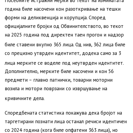
Посебните истражни мерки во текот на изминатата
година биле насочени кон разоткривање на тешки
форми на деликвенција и корупција. Според
официјалните бројки од Обвинителството, во текот
на 2025 година под директен таен прогон и надзор
биле ставени вкупно 365 лица
. Од нив, 362 лица биле
со прецизно утврден идентитет, додека само за 3
лица мерките се воделе под неутврден идентитет
.
Дополнително, мерките биле насочени и кон 56
предмети – главно патнички, товарни моторни
возила и мотори поврзани со извршување на
кривичните дела
.
Споредбената статистика покажува дека бројот на
таргетирани познати лица останал речиси идентичен
со 2024 година (кога биле опфатени 363 лица), но