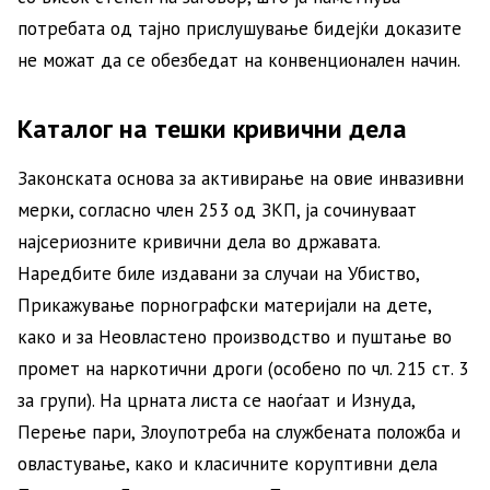
потребата од тајно прислушување бидејќи доказите
не можат да се обезбедат на конвенционален начин.
Каталог на тешки кривични дела
Законската основа за активирање на овие инвазивни
мерки, согласно член 253 од ЗКП, ја сочинуваат
најсериозните кривични дела во државата.
Наредбите биле издавани за случаи на Убиство,
Прикажување порнографски материјали на дете,
како и за Неовластено производство и пуштање во
промет на наркотични дроги (особено по чл. 215 ст. 3
за групи). На црната листа се наоѓаат и Изнуда,
Перење пари, Злоупотреба на службената положба и
овластување, како и класичните коруптивни дела